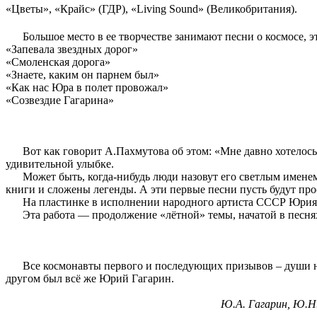
«Цветы», «Крайс» (ГДР), «Living Sound» (Великобритания).
Большое место в ее творчестве занимают песни о космосе, эт
«Запевала звездных дорог»
«Смоленская дорога»
«Знаете, каким он парнем был»
«Как нас Юра в полет провожал»
«Созвездие Гагарина»
Вот как говорит А.Пахмутова об этом: «Мне давно хотелось на
удивительной улыбке.
Может быть, когда-нибудь люди назовут его светлым именем н
книги и сложены легенды. А эти первые песни пусть будут про
На пластинке в исполнении народного артиста СССР Юрия Гу
Эта работа — продолжение «лётной» темы, начатой в песнях 
Все космонавты первого и последующих призывов – души не 
другом был всё же Юрий Гагарин.
Ю.А. Гагарин, Ю.Н.