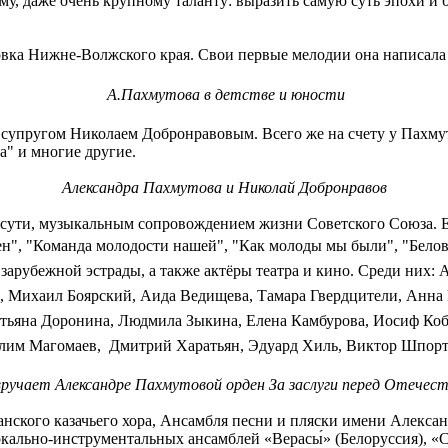
ому, даже очень крупному таланту: выразить самую суть эпохи и
а Нижне-Волжского края. Свои первые мелодии она написала в 
А.Пахмутова в детстве и юности
супругом Николаем Добронравовым. Всего же на счету у Пахмут
а" и многие другие.
Александра Пахмутова и Николай Добронравов
ти, музыкальным сопровождением жизни Советского Союза. Ее 
ен", "Команда молодости нашей", "Как молоды мы были", "Бело
зарубежной эстрады, а также актёры театра и кино. Среди них: 
в, Михаил Боярский, Аида Ведищева, Тамара Гвердцители, Анна
атьяна Доронина, Людмила Зыкина, Елена Камбурова, Иосиф Ко
лим Магомаев, Дмитрий Харатьян, Эдуард Хиль, Виктор Шпорть
учает Александре Пахмутовой орден За заслуги перед Отечеством
го казачьего хора, Ансамбля песни и пляски имени Александр
окально-инструментальных ансамблей «Верасы́» (Белоруссия), 