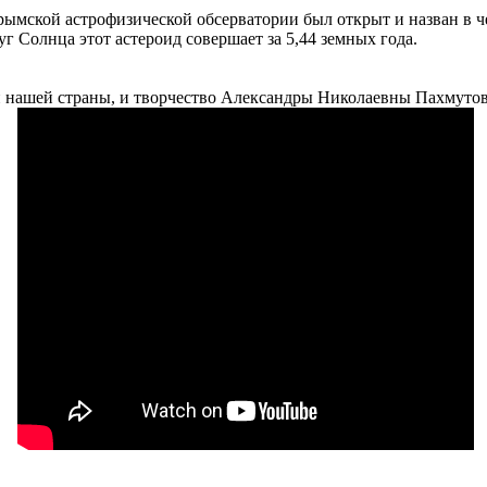
мской астрофизической обсерватории был открыт и назван в че
 Солнца этот астероид совершает за 5,44 земных года.
 нашей страны, и творчество Александры Николаевны Пахмутово