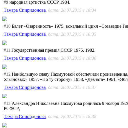
#9
народная артистка СССР 1984.
Тамара Спиридонова
, дата: 28.07.2015 в 18:34
#10
Балет «Озаренность» 1975, вокальный цикл «Созвездие Га
Тамара Спиридонова
, дата: 28.07.2015 в 18:35
#11
Государственная премия СССР 1975, 1982.
Тамара Спиридонова
, дата: 28.07.2015 в 18:36
#12
Наибольшую славу Пахмутовой обеспечили произведения, с
Ульяновых» 1957, «По ту сторону» 1958, «Девчата» 1961, «Яб
Тамара Спиридонова
, дата: 28.07.2015 в 18:37
#13
Александра Николаевна Пахмутова родилась 9 ноября 1929
РСФСР;
Тамара Спиридонова
, дата: 28.07.2015 в 18:38