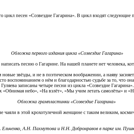
о цикл песен «Созвездие Гагарина». В цикл входят следующие 
Обложка первого издания цикла «Созвездие Гагарина»
писать песню о Гагарине. На нашей планете нет человека, котор
овые звёзды, и не в поэтическом воображении, а наяву засияет
сто воспоминанием о нём и благодарностью судьбе за то, что он
ляева записаны четыре песни из цикла «Созвездие Гагарина».
«Обнимая небо», «На взлёт», «Мы учим летать самолёты» и «Н
Обложка грампластинки «Созвездие Гагарина»
чаяли в этой крохотулечной женщине с таким великим, космич
 Ельченко, А.Н. Пахмутова и Н.Н. Добронравов в парке им. Пушки