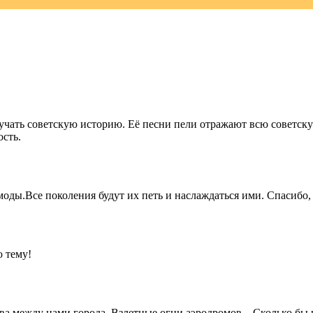
ать советскую историю. Её песни пели отражают всю советскую
ость.
ы.Все поколения будут их петь и наслаждаться ими. Спасибо, 
 тему!
ва между нами города, Взлетные огни аэродромов... Сколько бы