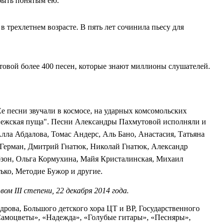
 быть понятым ею.
трехлетнем возрасте. В пять лет сочинила пьесу для
овой более 400 песен, которые знают миллионы слушателей.
песни звучали в космосе, на ударных комсомольских
вежская пуща".
Песни Александры Пахмутовой исполняли и
Алла Абдалова, Томас Андерс, Аль Бано, Анастасия, Татьяна
 Герман, Дмитрий Гнатюк, Николай Гнатюк, Александр
бзон, Ольга
Кормухина, Майя Кристалинская, Михаил
ко, Методие Бужор и другие.
 III степени, 22 декабря 2014 года.
ова, Большого детского хора ЦТ и ВР, Государственного
«Самоцветы», «Надежда», «Голубые гитары», «Песняры»,