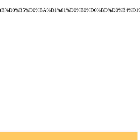
D0%90%D0%BB%D0%B5%D0%BA%D1%81%D0%B0%D0%BD%D0