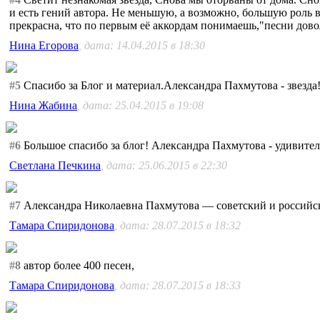
и есть гений автора. Не меньшую, а возможно, большую роль 
прекрасна, что по первым её аккордам понимаешь,"песни доволь
Нина Егорова
, дата: 14.04.2015 в 18:30
#5
Спасибо за Блог и материал.Александра Пахмутова - звезда!!
Нина Жабина
, дата: 25.04.2015 в 19:08
#6
Большое спасибо за блог! Александра Пахмутова - удивите
Светлана Печкина
, дата: 25.06.2015 в 22:30
#7
Александра Николаевна Пахмутова — советский и российс
Тамара Спиридонова
, дата: 28.07.2015 в 18:32
#8
автор более 400 песен,
Тамара Спиридонова
, дата: 28.07.2015 в 18:33