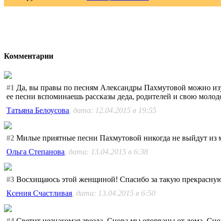
Комментарии
#1
Да, вы правы по песням Александры Пахмутовой можно изуч
ее песни вспоминаешь рассказы деда, родителей и свою молод
Татьяна Белоусова
, дата: 12.04.2015 в 19:55
#2
Милые приятные песни Пахмутовой никогда не выйдут из мод
Ольга Степанова
, дата: 13.04.2015 в 6:38
#3
Восхищаюсь этой женщиной! Спасибо за такую прекрасную
Ксения Счастливая
, дата: 13.04.2015 в 6:50
#4
Светит незнакомая звезда, Снова мы оторваны от дома. Сно