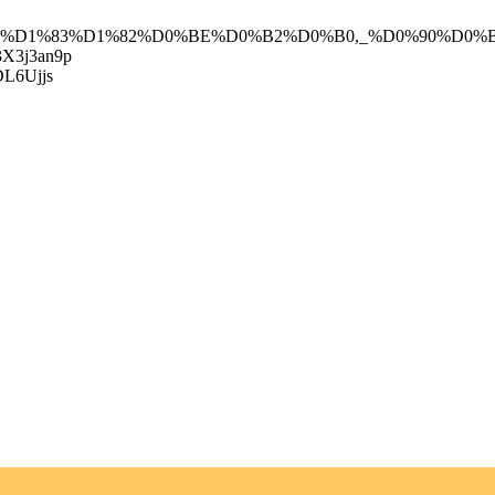
D1%85%D0%BC%D1%83%D1%82%D0%BE%D0%B2%D0%B0,_%
z3X3j3an9p
DL6Ujjs