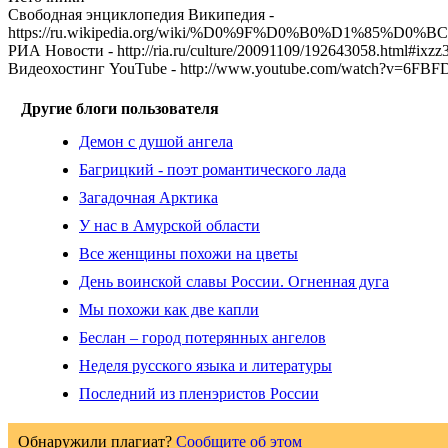
Свободная энциклопедия Википедия -
https://ru.wikipedia.org/wiki/%D0%9F%D0%B0%
РИА Новости - http://ria.ru/culture/20091109/192643058.html#ixz
Видеохостинг YouTube - http://www.youtube.com/watch?v=6FBF
Другие блоги пользователя
Демон с душой ангела
Багрицкий - поэт романтического лада
Загадочная Арктика
У нас в Амурской области
Все женщины похожи на цветы
День воинской славы России. Огненная дуга
Мы похожи как две капли
Беслан – город потерянных ангелов
Неделя русского языка и литературы
Последний из пленэристов России
Обнаружили плагиат?
Сообщите об этом