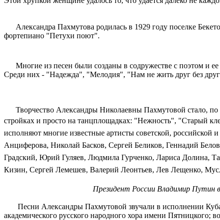
Этой хрупкой женщине удалось то, что удается далеко не кажд
Александра Пахмутова родилась в 1929 году поселке Бекетовк
фортепиано "Петухи поют".
Многие из песен были созданы в содружестве с поэтом и ее 
Среди них - "Надежда", "Мелодия", "Нам не жить друг без друг
Творчество Александры Николаевны Пахмутовой стало, по су
стройках и просто на танцплощадках: "Нежность", "Старый кл
исполняют многие известные артисты советской, российской и 
Анциферова, Николай Басков, Сергей Беликов, Геннадий Бело
Градский, Юрий Гуляев, Людмила Гурченко, Лариса Долина, Т
Кизин, Сергей Лемешев, Валерий Леонтьев, Лев Лещенко, Мус
Президент России Владимир Путин вр
Песни Александры Пахмутовой звучали в исполнении Кубанско
академического русского народного хора имени Пятницкого; в