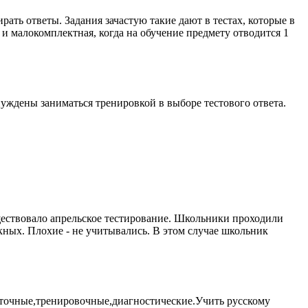
ать ответы. Задания зачастую такие дают в тестах, которые в
 и малокомплектная, когда на обучение предмету отводится 1
нуждены заниматься тренировкой в выборе тестового ответа.
уществовало апрельское тестирование. Школьники проходили
кных. Плохие - не учитывались. В этом случае школьник
уточные,тренировочные,диагностические.Учить русскому