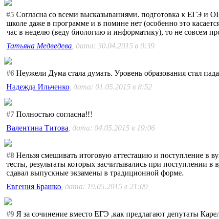
#5
Согласна со всеми высказываниями. подготовка к ЕГЭ и ОГЭ
школе даже в программе и в помине нет (особенно это касаетс
час в неделю (веду биологию и информатику), то не совсем пр
Татьяна Медведева
, дата: 30.04.2015 в 0:39
#6
Неужели Дума стала думать. Уровень образования стал падат
Надежда Ильченко
, дата: 01.05.2015 в 8:52
#7
Полностью согласна!!!
Валентина Титова
, дата: 04.05.2015 в 19:06
#8
Нельзя смешивать итоговую аттестацию и поступление в вуз
тесты, результаты которых засчитывались при поступлении в 
сдавал выпускные экзамены в традиционной форме.
Евгения Брашко
, дата: 19.05.2015 в 21:09
#9
Я за сочинение вместо ЕГЭ ,как предлагают депутаты Кар