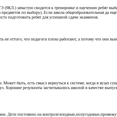
 (9КЛ.) зачастую сводится к тренировке и научению ребят выбир
я предметов по выбору). Если школа общеобразовательная да еще
осто подготовить ребят для успешной сдачи экзаменов.
ь не оттого, что педагоги плохо работают, а потому что они вы
. Может быть, есть смысл вернуться к системе, когда в вузах с
вуз. Хорошие результаты засчитывались школой в качестве выпус
елии. Дети постоянно на контроле:входные,полугодовые,промеж