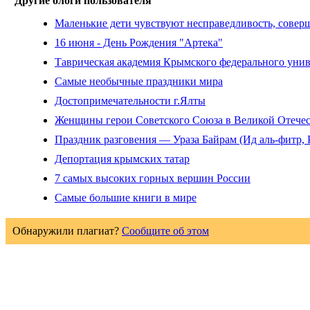
Другие блоги пользователя
Маленькие дети чувствуют несправедливость, сове
16 июня - День Рождения "Артека"
Таврическая академия Крымского федерального унив
Самые необычные праздники мира
Достопримечательности г.Ялты
Женщины герои Советского Союза в Великой Отече
Праздник разговения — Ураза Байрам (Ид аль-фитр, 
Депортация крымских татар
7 самых высоких горных вершин России
Самые большие книги в мире
Обнаружили плагиат?
Сообщите об этом