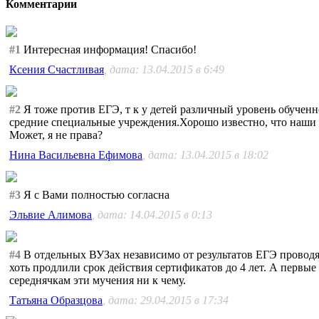
Комментарии
#1
Интересная информация! Спасибо!
Ксения Счастливая
, дата: 13.04.2015 в 6:49
#2
Я тоже против ЕГЭ, т к у детей различный уровень обученн
средние специальные учреждения.Хорошо известно, что наши де
Может, я не права?
Нина Васильевна Ефимова
, дата: 13.04.2015 в 18:02
#3
Я с Вами полностью согласна
Эльвие Алимова
, дата: 14.04.2015 в 0:13
#4
В отдельных ВУЗах независимо от результатов ЕГЭ проводят
хоть продлили срок действия сертификатов до 4 лет. А первые
середнячкам эти мучения ни к чему.
Татьяна Образцова
, дата: 29.04.2015 в 17:34