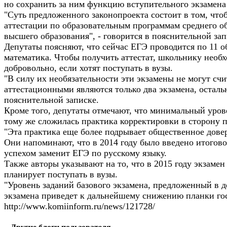
но сохранить за ним функцию вступительного экзамена
"Суть предложенного законопроекта состоит в том, что
аттестации по образовательным программам среднего о
высшего образования", - говорится в пояснительной зап
Депутаты поясняют, что сейчас ЕГЭ проводится по 11 
математика. Чтобы получить аттестат, школьнику необ
добровольно, если хотят поступать в вузы.
"В силу их необязательности эти экзамены не могут сч
аттестационными являются только два экзамена, осталь
пояснительной записке.
Кроме того, депутаты отмечают, что минимальный урове
тому же сложилась практика корректировки в сторону 
"Эта практика еще более подрывает общественное довер
Они напоминают, что в 2014 году было введено итогово
успехом заменит ЕГЭ по русскому языку.
Также авторы указывают на то, что в 2015 году экзаме
планирует поступать в вузы.
"Уровень заданий базового экзамена, предложенный в 
экзамена приведет к дальнейшему снижению планки гос
http://www.komiinform.ru/news/121728/