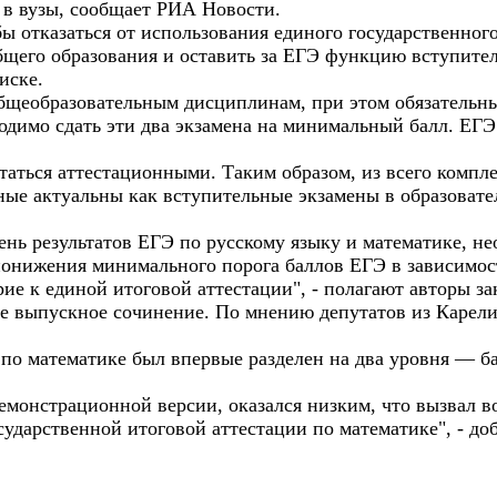
 в вузы, сообщает РИА Новости.
бы отказаться от использования единого государственног
бщего образования и оставить за ЕГЭ функцию вступител
иске.
общеобразовательным дисциплинам, при этом обязательны
ходимо сдать эти два экзамена на минимальный балл. ЕГ
итаться аттестационными. Таким образом, из всего компл
ные актуальны как вступительные экзамены в образовате
нь результатов ЕГЭ по русскому языку и математике, не
понижения минимального порога баллов ЕГЭ в зависимост
ие к единой итоговой аттестации", - полагают авторы за
е выпускное сочинение. По мнению депутатов из Карелии
н по математике был впервые разделен на два уровня — б
демонстрационной версии, оказался низким, что вызвал 
ударственной итоговой аттестации по математике", - до