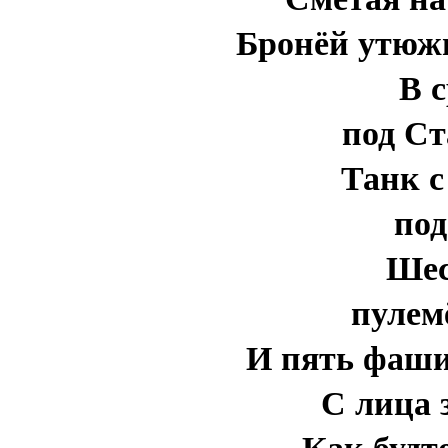
Бронёй утюжи
В 
под Ст
Танк с
под
Шес
пулем
И пять фаши
С лица 