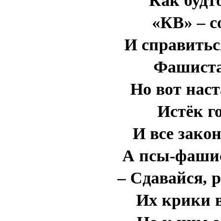
Как будт
«КВ» – с
И справитьс
Фашиста
Но вот наст
Истёк г
И все зако
А псы-фаши
– Сдавайся, р
Их крики в