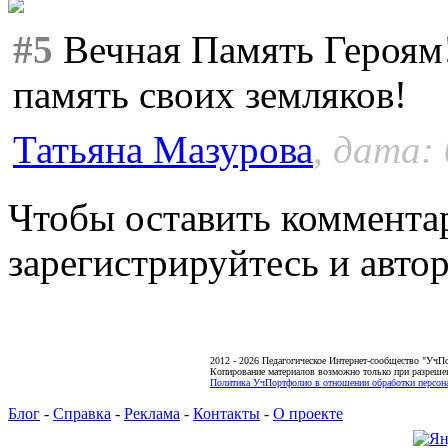
#5
Вечная Память Героям!
память своих земляков!
Татьяна Мазурова
, дата:
Чтобы оставить коммента
зарегистрируйтесь и автор
2012 - 2026 Педагогическое Интернет-сообщество "УчП
Копирование материалов возможно только при разреше
Политика УчПортфолио в отношении обработки персона
Блог
-
Справка
-
Реклама
-
Контакты
-
О проекте