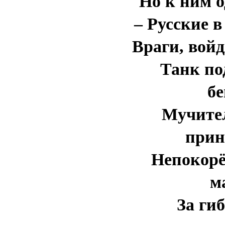
Но к ним о
– Русские в
Враги, войд
Танк по
бе
Мучите
прин
Непокорё
м
За ги