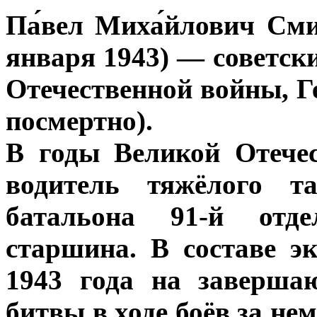
Па́вел Миха́йлович Сми
января 1943) — советск
Отечественной войны, Г
посмертно).
В годы Великой Отече
водитель тяжёлого т
батальона 91-й отде
старшина. В составе э
1943 года на заверша
битвы в ходе боёв за н