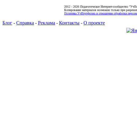
2012 - 2026 Педагогическое Интернет-сообщество "УчП
Копирование материалов возможно только при разреше
Политика УчПортфолио в отношении обработки персона
Блог
-
Справка
-
Реклама
-
Контакты
-
О проекте