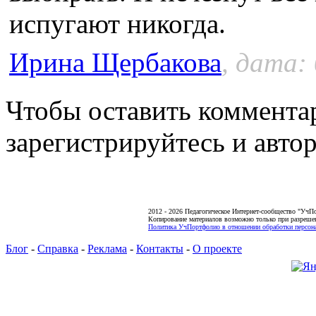
испугают никогда.
Ирина Щербакова
, дата:
Чтобы оставить коммента
зарегистрируйтесь и автор
2012 - 2026 Педагогическое Интернет-сообщество "УчП
Копирование материалов возможно только при разреше
Политика УчПортфолио в отношении обработки персона
Блог
-
Справка
-
Реклама
-
Контакты
-
О проекте