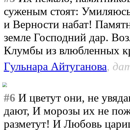
суженым стоят: Умиляюсь
и Верности набат! Памятн
земле Господний дар. Возл
Клумбы из влюбленных кр
Гульнара Айтуганова
, да
#6
И цветут они, не увяда
дают, И морозы их не пож
разметут! И Любовь цариц