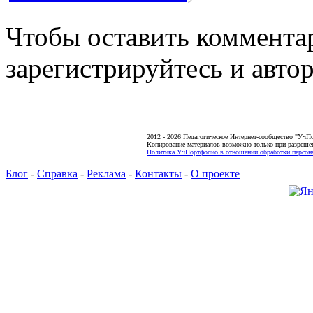
Чтобы оставить коммента
зарегистрируйтесь и автор
2012 - 2026 Педагогическое Интернет-сообщество "УчП
Копирование материалов возможно только при разреше
Политика УчПортфолио в отношении обработки персона
Блог
-
Справка
-
Реклама
-
Контакты
-
О проекте