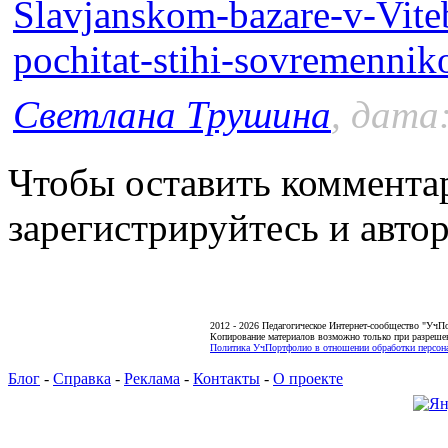
Slavjanskom-bazare-v-Vite
pochitat-stihi-sovremenni
Светлана Трушина
, дата
Чтобы оставить коммента
зарегистрируйтесь и автор
2012 - 2026 Педагогическое Интернет-сообщество "УчП
Копирование материалов возможно только при разреше
Политика УчПортфолио в отношении обработки персона
Блог
-
Справка
-
Реклама
-
Контакты
-
О проекте