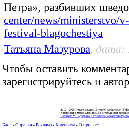
Петра», разбивших швед
center/news/ministerstvo/v
festival-blagochestiya
Татьяна Мазурова
, дата: 
Чтобы оставить коммента
зарегистрируйтесь и автор
2012 - 2026 Педагогическое Интернет-сообщество "УчП
Копирование материалов возможно только при разреше
Политика УчПортфолио в отношении обработки персона
Блог
-
Справка
-
Реклама
-
Контакты
-
О проекте