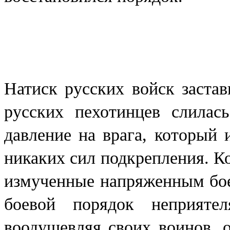
Натиск русских войск заста
русских пехотинцев слилас
давление на врага, который
никаких сил подкрепления. К
измученные напряженным бое
боевой порядок неприяте
воодушевляя своих воинов, 