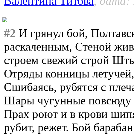
Валентина Титова
, дата: 
#2
И грянул бой, Полтавск
раскаленным, Стеной жи
строем свежий строй Шты
Отряды конницы летучей, 
Сшибаясь, рубятся с плеча
Шары чугунные повсюду 
Прах роют и в крови шипя
рубит, режет. Бой бараба