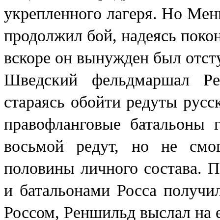
укрепленного лагеря. Но Мен
продолжил бой, надеясь поко
вскоре он вынужден был отст
Шведский фельдмаршал Рен
стараясь обойти редуты русс
правофланговые батальоны г
восьмой редут, но не смо
половины личного состава. 
и батальонами Росса получи
Россом, Реншильд выслал на е