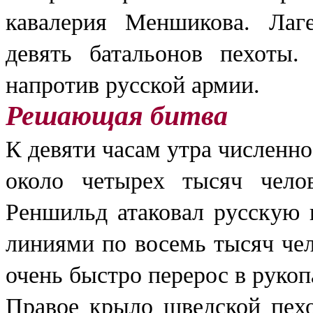
кавалерия Меншикова. Лаге
девять батальонов пехоты.
напротив русской армии.
Решающая битва
К девяти часам утра численн
около четырех тысяч чело
Реншильд атаковал русскую 
линиями по восемь тысяч че
очень быстро перерос в руко
Правое крыло шведской пехо