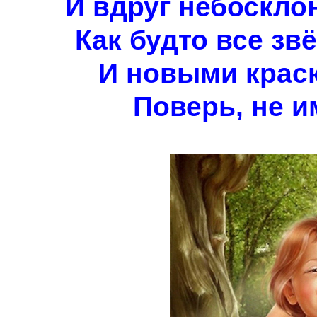
И вдруг небосклон
Как будто все зв
И новыми краск
Поверь, не и