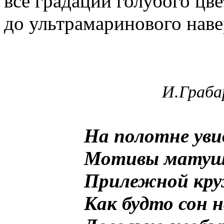
все градации голубого цве
до ультрамаринового наве
И.Граба
На полотне ув
Мотивы матуш
Прилежной кру
Как будто сон 