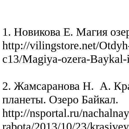
1. Новикова Е. Магия озе
http://vilingstore.net/Otdyh
c13/Magiya-ozera-Baykal-
2. Жамсаранова Н. А. К
планеты. Озеро Байкал.
http://nsportal.ru/nachalna
rabota/2013/10/23/krasive