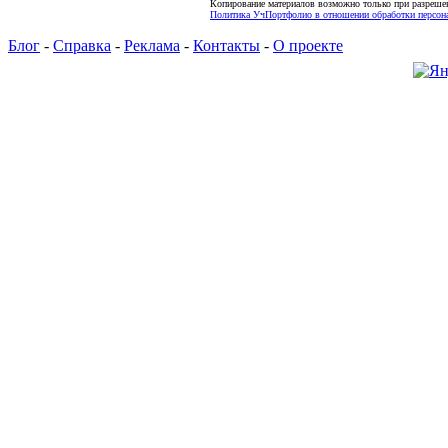
Копирование материалов возможно только при разреше
Политика УчПортфолио в отношении обработки персона
Блог
-
Справка
-
Реклама
-
Контакты
-
О проекте