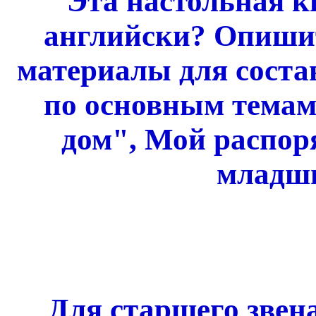
Эта настольная к
английски? Опиши
материалы для соста
по основным тема
дом", Мой распоря
младши
Для старшего звен