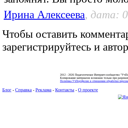
Ирина Алексеева
, дата: 
Чтобы оставить коммента
зарегистрируйтесь и автор
2012 - 2026 Педагогическое Интернет-сообщество "УчП
Копирование материалов возможно только при разреше
Политика УчПортфолио в отношении обработки персона
Блог
-
Справка
-
Реклама
-
Контакты
-
О проекте