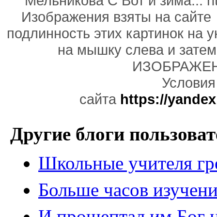
Мельникова С Вот и зима... ht
Изображения взяты на сай
подлинность этих картинок на у
на мышку слева и
затем
ИЗОБРАЖЕН
Условия
сайта
https://yandex
Другие блоги пользоват
Школьные учителя гр
Больше часов изучени
И прошептал им Бог н