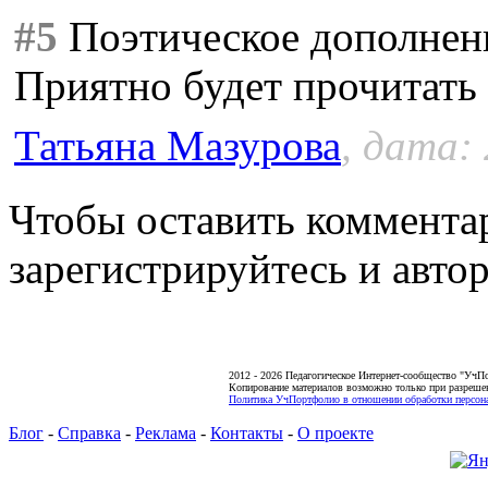
#5
Поэтическое дополнен
Приятно будет прочитать
Татьяна Мазурова
, дата:
Чтобы оставить коммента
зарегистрируйтесь и автор
2012 - 2026 Педагогическое Интернет-сообщество "УчП
Копирование материалов возможно только при разреше
Политика УчПортфолио в отношении обработки персона
Блог
-
Справка
-
Реклама
-
Контакты
-
О проекте