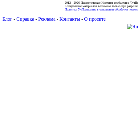
2012 - 2026 Педагогическое Интернет-сообщество "УчП
Копирование материалов возможно только при разреше
Политика УчПортфолио в отношении обработки персона
Блог
-
Справка
-
Реклама
-
Контакты
-
О проекте