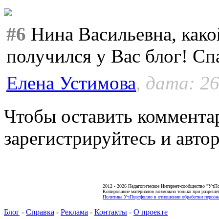
#6
Нина Васильевна, како
получился у Вас блог! Сп
Елена Устимова
, дата: 26
Чтобы оставить коммента
зарегистрируйтесь и автор
2012 - 2026 Педагогическое Интернет-сообщество "УчП
Копирование материалов возможно только при разреше
Политика УчПортфолио в отношении обработки персона
Блог
-
Справка
-
Реклама
-
Контакты
-
О проекте