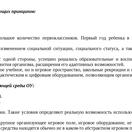
ующих принципов:
ое количество первоклассников. Первый год ребенка в ш
зменением социальной ситуации, социального статуса, а так
дной стороны, успешно решались образовательные и воспита
вития организма, расширения его адаптивных возможностей.
 учебное, но и игровое пространство, школьные рекреации и с
актическим и цифровым оборудованием, позволяющим организов
ающей среды ОУ:
й.
.
Такие условия определяют реальную возможность использован
е организующее игровое поле, игровое оборудование, игруш
средства находятся обычно не в каком-то абстрактном игровом п