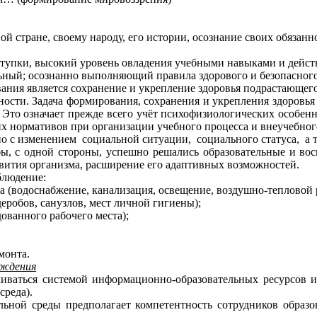
ой стране, своему народу, его истории, осознание своих обязан
поступки, высокий уровень овладения учебными навыками и дейст
 осознанно выполняющий правила здорового и безопасного об
я является сохранение и укрепление здоровья подрастающего
и. Задача формирования, сохранения и укрепления здоровья ч
. Это означает прежде всего учёт психофизиологических особе
их нормативов при организации учебного процесса и внеучебног
 с изменением социальной ситуации, социального статуса, а 
дной стороны, успешно решались образовательные и воспита
вития организма, расширение его адаптивных возможностей.
блюдение:
(водоснабжение, канализация, освещение, воздушно-тепловой 
обов, санузлов, мест личной гигиены);
ванного рабочего места);
монта.
еждения
ваться системой информационно-образовательных ресурсов и
среда).
й среды предполагает компетентность сотрудников образов