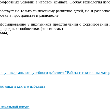
мфортных условий в игровой комнате. Особая технология изгот
вует не только физическому развитию детей, но и развлекает
овку в пространстве и равновесие.
ормированию у школьников представлений о формировании жи
 природных сообществах (экосистемы)
овы,
ю универсального учебного действия "Работа с текстовым мате
отника и как его избежать
 начальной школе