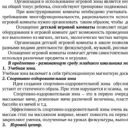
Организация и использование игровой зоны является необх
на общий тонус ребенка, способствуют тренировке подвижных
При конструировании комнаты необходимо учитывать возр
требованиям многофункциональности, рациональности исполь
игровой комнаты нужно организовать таким образом, чтобы де
Оснащение
детской игровой комнаты
позволяет педа
оборудования в игровой комнате дает возможность проведения 
все выполнено из мягких, легких, экологически чистых матери
Организация детской игровой комнаты в школе позволяет де
разными видами деятельности: физкультурой, музыкой, рисова
Оснащение игровой комнаты помогает детям самостоятельно оп
используя различные предметы и игрушки.
В предметно - развивающую среду младшего школьника мо
1. Учебная зона.
Учебная зона включает в себя трёхсекционную магнитную доску
2. Спортивно-оздоровительная зона
Идея создания спортивно-оздоровительной зоны обусловлен
устают от статичного образа. При этом нарушается и осанка, н
Спортивно-оздоровительная зона – это в первую очередь, 
массажные мячи, резиновые мячи различной величины, пластм
бассейн из мячей и т.д.
Эффективность спортивно-оздоровительной зоны очень высок
массаж стоп на массажном коврике, может повисеть на перек
закрепляют умения, полученные на уроках физкультуры, выпо
3. Игровой центр.