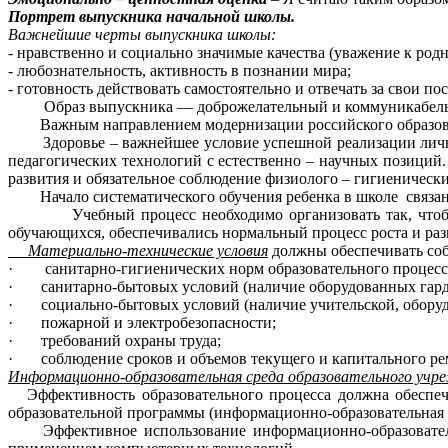
Портрет выпускника начальной школы.
Важнейшие черты выпускника школы:
- нравственно и социально значимые качества (уважение к родн
- любознательность, активность в познании мира;
- готовность действовать самостоятельно и отвечать за свои 
Образ выпускника — доброжелательный и коммуникабельный;
Важным направлением модернизации российского образовани
Здоровье – важнейшее условие успешной реализации личност
педагогических технологий с естественно – научных позиций
развития и обязательное соблюдение физиолого – гигиеническ
Начало систематического обучения ребенка в школе связано
Учебный процесс необходимо организовать так, чтобы, с о
обучающихся, обеспечивались нормальный процесс роста и раз
Материально-технические условия
должны обеспечивать со
· санитарно-гигиенических норм образовательного процесса 
· санитарно-бытовых условий (наличие оборудованных гардер
· социально-бытовых условий (наличие учительской, оборудо
· пожарной и электробезопасности;
· требований охраны труда;
· соблюдение сроков и объемов текущего и капитального ре
Информационно-образовательная среда образовательного учр
Эффективность образовательного процесса должна обеспечи
образовательной программы (информационно-образовательная 
Эффективное использование информационно-образовательно