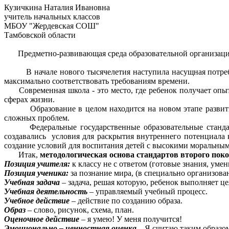
Кузичкина Наталия Ивановна
учитель начальных классов
МБОУ "Жердевская СОШ"
Тамбовской области
Предметно-развивающая среда образовательной организаци
В начале нового тысячелетия наступила насущная потребно
максимально соответствовать требованиям времени.
Современная школа - это место, где ребенок получает опыт
сферах жизни.
Образование в целом находится на новом этапе развития. 
сложных проблем.
Федеральные государственные образовательные стандарты
создавались условия для раскрытия внутреннего потенциала 
создание условий для воспитания детей с высокими моральным
Итак,
методологическая основа стандартов второго пок
Позиция учителя:
к классу не с ответом (готовые знания, умен
Позиция ученика:
за познание мира, (в специально организова
Учебная задача
– задача, решая которую, ребенок выполняет це
Учебная деятельность
– управляемый учебный процесс.
Учебное действие
– действие по созданию образа.
Образ
– слово, рисунок, схема, план.
Оценочное действие
– я умею! У меня получится!
Эмоционально – ценностная оценка
– Я считаю таким образо