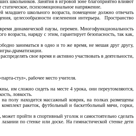
х школьников. Занятия в игровой зоне благоприятно влияют
 статическое, психоэмоциональное напряжение.
младшего школьного возраста, помещение должно отвечать
ения, целесообразности озеленения интерьера. Пространство
о время динамической паузы, перемен. Многофункциональность
 возраста, наряду с этим, гарантирует безопасность, так как,
дно заниматься в одно и то же время, не мешая друг другу,
 игры-драматизации.
спределять свое время и активно участвовать в деятельности,
арта-стул», рабочее место учителя.
, им сложно сидеть на месте 4 урока, они переутомляются,
кость, ловкость.
на полу находится массажный коврик, на полках размещены
 комплект ракеток, футбольный и баскетбольный мячи, горки,
может пройти в спортивный уголок и самостоятельно сделать
лазании по стенке или доске. На гимнастической стенке дети