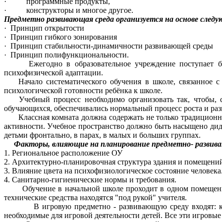
· программные продукты,
· конструкторы и многое другое.
Предметно развивающая среда организуется на основе след
· Принцип открытости
· Принцип гибкого зонирования
· Принцип стабильности-динамичности развивающей среды
· Принцип полифункциональности.
Ежегодно в образовательное учреждение поступает больш
психофизической адаптации.
Начало систематического обучения в школе, связанное с и
психологической готовности ребёнка к школе.
Учебный процесс необходимо организовать так, чтобы, с о
обучающихся, обеспечивались нормальный процесс роста и раз
Классная комната должна содержать не только традиционное
активности. Учебное пространство должно быть насыщено дид
детьми фронтально, в парах, в малых и больших группах.
Факторы, влияющие на планирование предметно- развив
1. Региональное расположение ОУ
2. Архитектурно-планировочная структура здания и помещени
3. Влияние цвета на психофизиологическое состояние человека
4. Санитарно-гигиенические нормы и требования.
Обучение в начальной школе проходит в одном помещении. 
технические средства находятся "под рукой" учителя.
В игровую предметно - развивающую среду входят: крупно
необходимые для игровой деятельности детей. Все эти игровые 