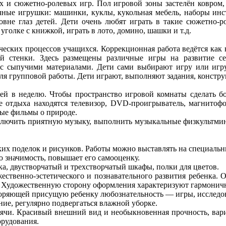
сюжетно-ролевых игр. Пол игровой зоны застелён ковром, по
чные игрушки: машинки, куклы, кукольная мебель, наборы инс
овне глаз детей. Дети очень любят играть в такие сюжетно-р
голке с книжкой, играть в лото, домино, шашки и т.д.
ских процессов учащихся. Коррекционная работа ведётся как на
й стенки. Здесь размещены различные игры на развитие с
 с сыпучими материалами. Дети сами выбирают игру или игру
ля групповой работы. Дети играют, выполняют задания, констру
в неделю. Чтобы пространство игровой комнаты сделать бол
не отдыха находятся телевизор, DVD-проигрыватель, магнитофо
ные фильмы о природе.
ить приятную музыку, выполнить музыкальные физкультминутк
 поделок и рисунков. Работы можно выставлять на специальны
значимость, повышает его самооценку.
, двустворчатый и трехстворчатый шкафы, полки для цветов.
ственно-эстетического и познавательного развития ребенка. 
я. Художественную сторону оформления характеризуют гармонич
оряющей присущую ребенку любознательность — игры, исследов
ие, регулярно подвергаться влажной уборке.
. Красивый внешний вид и необыкновенная прочность, вариа
рудования.