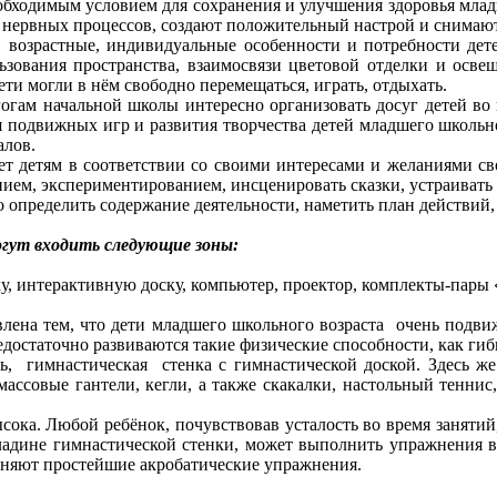
одимым условием для сохранения и улучшения здоровья младши
 нервных процессов, создают положительный настрой и снимают
астные, индивидуальные особенности и потребности детей 
зования пространства, взаимосвязи цветовой отделки и освещ
ти могли в нём свободно перемещаться, играть, отдыхать.
гогам начальной школы интересно организовать досуг детей в
подвижных игр и развития творчества детей младшего школьного
алов.
тям в соответствии со своими интересами и желаниями свобо
нием, экспериментированием, инсценировать сказки, устраивать
ределить содержание деятельности, наметить план действий, ра
гут входить следующие зоны:
, интерактивную доску, компьютер, проектор, комплекты-пары «п
а тем, что дети младшего школьного возраста очень подвижны
едостаточно развиваются такие физические способности, как гиб
гимнастическая стенка с гимнастической доской. Здесь же 
ассовые гантели, кегли, а также скакалки, настольный теннис,
а. Любой ребёнок, почувствовав усталость во время занятий, 
ладине гимнастической стенки, может выполнить упражнения в 
лняют простейшие акробатические упражнения.