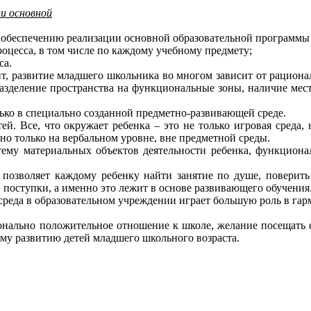
и основной
еспечению реализации основной образовательной программы
цесса, в том числе по каждому учебному предмету;
са.
 развитие младшего школьника во многом зависит от рационал
зделение пространства на функциональные зоны, наличие места
ко в специально созданной предметно-развивающей среде.
Все, что окружает ребенка – это не только игровая среда, н
но только на вербальном уровне, вне предметной среды.
тему материальных объектов деятельности ребенка, функцион
зволяет каждому ребенку найти занятие по душе, поверить в
 поступки, а именно это лежит в основе развивающего обучения
да в образовательном учреждении играет большую роль в гарм
нально положительное отношение к школе, желание посещать е
ому развитию детей младшего школьного возраста.