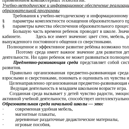
применением компьютерных технологий.
Учебно-методическое и информационное обеспечение реализаци
образовательной программы
Требования к учебно-методическому и информационному об
§ параметры комплектности оснащения образовательного про
§ параметры качества обеспечения образовательного процес
Большую часть времени ребенок проводит в школе. Значит,
кабинете. Здесь все имеет значение: цвет стен, мебель, ра
вынужденного постоянного общения со сверстниками.
Полноценное и эффективное развитие ребёнка возможно толь
Поэтому среда имеет важное значение для развития детей. 
деятельности. Ни один ребенок не может развиваться полноцен
Предметно-развивающая среда
представляет собой сис
развития.
Правильно организованная предметно-развивающая среда по
взрослыми и сверстниками, понимать и оценивать их чувства и
Целенаправленно организованная предметно-развивающая сре
Ведущая деятельность в младшем школьном возрасте игра.
Созданная среда вызывает у детей чувство радости, эмоцио
активной учебной деятельности, способствует интеллектуальн
Образовательная среда начальной школы — это:
· современная удобная мебель,
· магнитные плакаты,
· деревянные раздаточные дидактические материалы,
· игровые пособия,