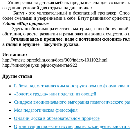
Универсальная детская мебель предназначена для создания ко
созданию условий для отдыха на диванчиках.
Батут - это увлекательный и безопасный тренажер. Способст
более смелыми и уверенными в себе. Батут развивают ориентир
7.Зона «Мир природы»
Здесь необходимо разместить материал, способствующий ф
обитания, о росте, развитии и размножении живых существ, о
Оглядываясь в прошлое, надо с почтением склонить гол
а глядя в будущее – засучить рукава.
Источники:
http://vmeste.opredelim.com/docs/300/index-101102.html
http://минобрнауки.рф/документы/922
Другие статьи
Работа над методическим конструктором по формировани
«Золотая грядка» или поделки из овощей
Синдром эмоционального выгорания педагогического раб
Моя педагогическая философия
Онлайн-доска в образовательном процессе
Организация проектно-исследовательской деятельности в