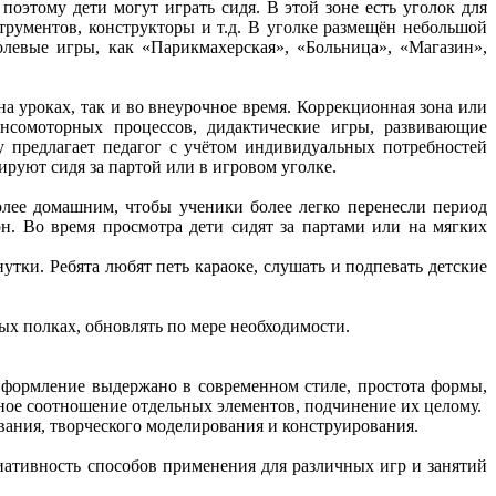
этому дети могут играть сидя. В этой зоне есть уголок для
трументов, конструкторы и т.д. В уголке размещён небольшой
олевые игры, как «Парикмахерская», «Больница», «Магазин»,
 уроках, так и во внеурочное время. Коррекционная зона или
енсомоторных процессов, дидактические игры, развивающие
 предлагает педагог с учётом индивидуальных потребностей
ируют сидя за партой или в игровом уголке.
ее домашним, чтобы ученики более легко перенесли период
н. Во время просмотра дети сидят за партами или на мягких
и. Ребята любят петь караоке, слушать и подпевать детские
х полках, обновлять по мере необходимости.
Оформление выдержано в современном стиле, простота формы,
ное соотношение отдельных элементов, подчинение их целому.
ания, творческого моделирования и конструирования.
тивность способов применения для различных игр и занятий