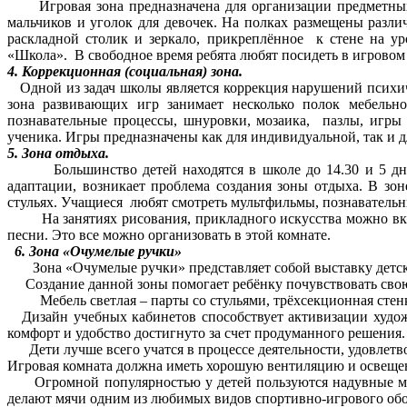
Игровая зона предназначена для организации предметных и 
мальчиков и уголок для девочек. На полках размещены разли
раскладной столик и зеркало, прикреплённое к стене на ур
«Школа». В свободное время ребята любят посидеть в игровом у
4. Коррекционная (социальная) зона.
Одной из задач школы является коррекция нарушений психиче
зона развивающих игр занимает несколько полок мебельно
познавательные процессы, шнуровки, мозаика, пазлы, игры
ученика. Игры предназначены как для индивидуальной, так и д
5. Зона отдыха.
Большинство детей находятся в школе до 14.30 и 5 дней 
адаптации, возникает проблема создания зоны отдыха. В зо
стульях. Учащиеся любят смотреть мультфильмы, познаватель
На занятиях рисования, прикладного искусства можно включ
песни. Это все можно организовать в этой комнате.
6. Зона «Очумелые ручки»
Зона «Очумелые ручки» представляет собой выставку детских
Создание данной зоны помогает ребёнку почувствовать свою 
Мебель светлая – парты со стульями, трёхсекционная стенка
Дизайн учебных кабинетов способствует активизации художе
комфорт и удобство достигнуто за счет продуманного решени
Дети лучше всего учатся в процессе деятельности, удовлетв
Игровая комната должна иметь хорошую вентиляцию и освещен
Огромной популярностью у детей пользуются надувные мячи
делают мячи одним из любимых видов спортивно-игрового обо