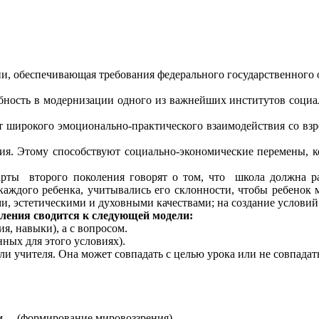
и, обеспечивающая требования федерального государственного о
сть в модернизации одного из важнейших институтов социали
 широкого эмоционально-практического взаимодействия со взро
Этому способствуют социально-экономические перемены, кот
 второго поколения говорят о том, что школа должна разр
каждого ребенка, учитывались его склонности, чтобы ребенок 
и, эстетическими и духовными качествами; на создание условий
оления сводится к следующей модели:
ия, навыки), а с вопросом.
нных для этого условиях).
ли учителя. Она может совпадать с целью урока или не совпадат
м… (формирование мировоззрения)