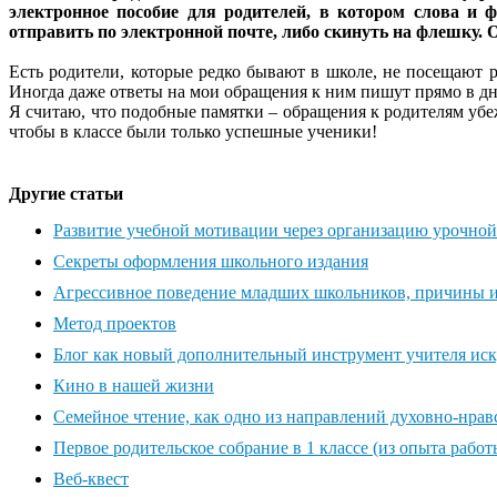
электронное пособие для родителей, в котором слова и
отправить по электронной почте, либо скинуть на флешку
Есть родители, которые редко бывают в школе, не посещают 
Иногда даже ответы на мои обращения к ним пишут прямо в дн
Я считаю, что подобные памятки – обращения к родителям убеж
чтобы в классе были только успешные ученики!
Другие статьи
Развитие учебной мотивации через организацию урочной 
Секреты оформления школьного издания
Агрессивное поведение младших школьников, причины и
Метод проектов
Блог как новый дополнительный инструмент учителя иск
Кино в нашей жизни
Семейное чтение, как одно из направлений духовно-нрав
Первое родительское собрание в 1 классе (из опыта работ
Веб-квест