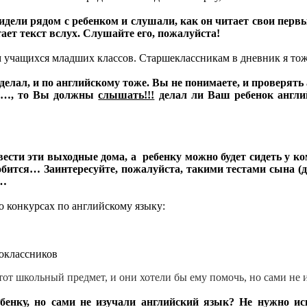
дели рядом с ребенком и слушали, как он читает свои первые
тает текст вслух. Слушайте его, пожалуйста!
м учащихся младших классов. Старшеклассникам в дневник я тож
елал, и по английскому тоже. Вы не понимаете, и проверять а
пр…, то Вы должны
слышать!!!
делал ли Ваш ребенок англий
ти эти выходные дома, а ребенку можно будет сидеть у компь
бится… Заинтересуйте, пожалуйста, такими тестами сына (д
е…
конкурсах по английскому языку:
ороклассников
этот школьный предмет, и они хотели бы ему помочь, но сами не 
бенку, но сами не изучали английский язык? Не нужно ис