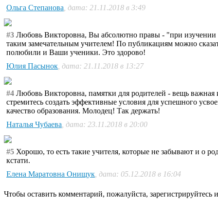
Ольга Степанова
, дата: 21.11.2018 в 3:49
#3
Любовь Викторовна, Вы абсолютно правы - "при изучении а
таким замечательным учителем! По публикациям можно сказать,
полюбили и Ваши ученики. Это здорово!
Юлия Пасынок
, дата: 21.11.2018 в 13:27
#4
Любовь Викторовна, памятки для родителей - вещь важная и
стремитесь создать эффективные условия для успешного усвое
качество образования. Молодец! Так держать!
Наталья Чубаева
, дата: 23.11.2018 в 20:00
#5
Хорошо, то есть такие учителя, которые не забывают и о р
кстати.
Елена Маратовна Онищук
, дата: 05.12.2018 в 16:04
Чтобы оставить комментарий, пожалуйста, зарегистрируйтесь и