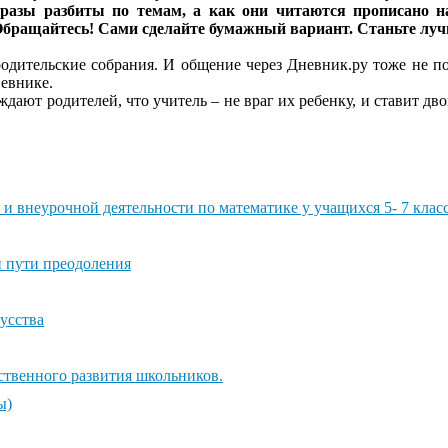
 фразы разбиты по темам, а как они читаются прописано 
. Обращайтесь! Сами сделайте бумажный вариант. Станьте лу
родительские собрания. И общение через Дневник.ру тоже не п
евнике.
дают родителей, что учитель – не враг их ребенку, и ставит дв
и внеурочной деятельности по математике у учащихся 5- 7 класс
 пути преодоления
усства
ственного развития школьников.
ы)