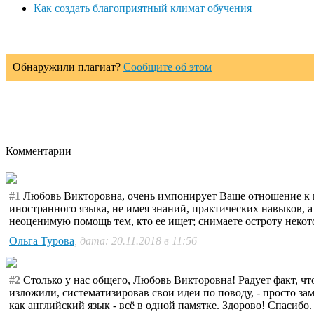
Как создать благоприятный климат обучения
Обнаружили плагиат?
Сообщите об этом
Комментарии
#1
Любовь Викторовна, очень импонирует Ваше отношение к пр
иностранного языка, не имея знаний, практических навыков, 
неоценимую помощь тем, кто ее ищет; снимаете остроту неко
Ольга Турова
, дата: 20.11.2018 в 11:56
#2
Столько у нас общего, Любовь Викторовна! Радует факт, что
изложили, систематизировав свои идеи по поводу, - просто 
как английский язык - всё в одной памятке. Здорово! Спасибо.