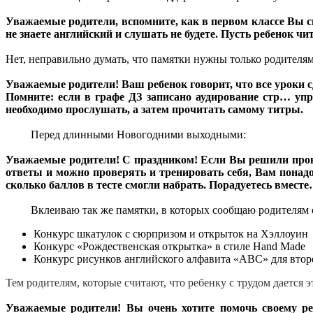
Уважаемые родители, вспомните, как в первом классе Вы си
не знаете английский и слушать не будете. Пусть ребенок чи
Нет, неправильно думать, что памятки нужны только родителя
Уважаемые родители! Ваш ребенок говорит, что все уроки сд
Помните: если в графе ДЗ записано аудирование стр… у
необходимо прослушать, а затем прочитать самому титры.
Перед длинными Новогодними выходными:
Уважаемые родители! С праздником! Если Вы решили провес
ответы и можно проверять и тренировать себя, Вам понадо
сколько баллов в тесте смогли набрать. Порадуетесь вмест
Вклеиваю так же памятки, в которых сообщаю родителям о 
Конкурс шкатулок с сюрпризом и открыток на Хэллоуин
Конкурс «Рождественская открытка» в стиле Hand Made
Конкурс рисунков английского алфавита «ABC» для вт
Тем родителям, которые считают, что ребенку с трудом дается 
Уважаемые родители! Вы очень хотите помочь своему ре