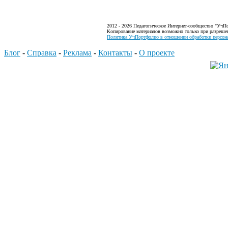
2012 - 2026 Педагогическое Интернет-сообщество "УчП
Копирование материалов возможно только при разреше
Политика УчПортфолио в отношении обработки персона
Блог
-
Справка
-
Реклама
-
Контакты
-
О проекте