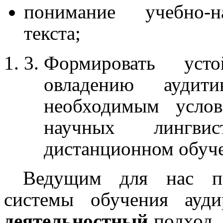
понимание учебно-на
текста;
Формировать уст
овладению аудит
необходимым услов
научных лингви
дистанционном обуч
Ведущим
для нас
пр
системы обучения ауд
деятельностный
подход