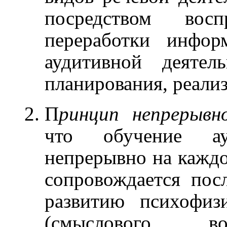
посредством вос
переработки инфор
аудитивной деятел
планирования, реализ
П
ринцип непрерыв
что обучение ау
непрерывно на каждо
сопровождается пос
развитию психофиз
(смыслового во