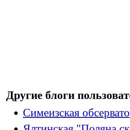
Другие блоги пользоват
Симеизская обсерват
Ялтинская "Поляна ск