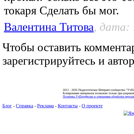
токаря Сделать бы мог.
Валентина Титова
, дата: 
Чтобы оставить коммента
зарегистрируйтесь и автор
2012 - 2026 Педагогическое Интернет-сообщество "УчП
Копирование материалов возможно только при разреше
Политика УчПортфолио в отношении обработки персона
Блог
-
Справка
-
Реклама
-
Контакты
-
О проекте