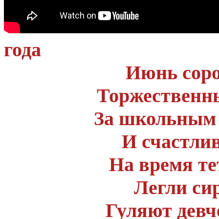
года
Июнь соро
Торжественн
За школьным 
И счастлив
На время т
Легли сир
Гуляют девч