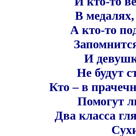
И кто-то в
В медалях,
А кто-то п
Запомнитс
И девушк
Не будут с
Кто – в прачечн
Помогут л
Два класса гл
Сух