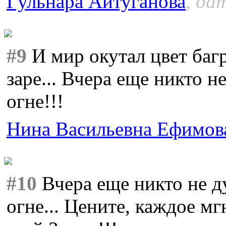
Гульнара Айтуганова
, да
#9
И мир окутал цвет багр
заре... Вчера еще никто н
огне!!!
Нина Васильевна Ефимов
#10
Вчера еще никто не ду
огне... Цените, каждое мг