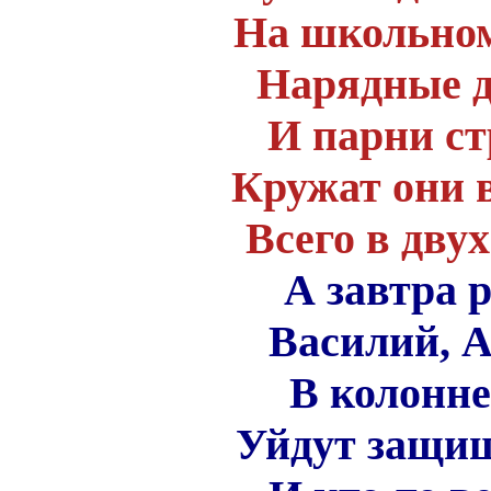
На школьном
Нарядные д
И парни ст
Кружат они 
Всего в дву
А завтра 
Василий, 
В колонне
Уйдут защищ