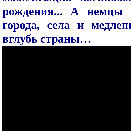
рождения... А немцы
города, села и медле
вглубь страны…