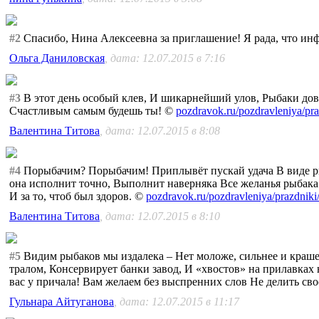
#2
Спасибо, Нина Алексеевна за приглашение! Я рада, что ин
Ольга Даниловская
, дата: 12.07.2015 в 7:16
#3
В этот день особый клев, И шикарнейший улов, Рыбаки дов
Счастливым самым будешь ты! ©
pozdravok.ru/pozdravleniya/pra
Валентина Титова
, дата: 12.07.2015 в 8:08
#4
Порыбачим? Порыбачим! Приплывёт пускай удача В виде рыбк
она исполнит точно, Выполнит наверняка Все желанья рыбака. В
И за то, чтоб был здоров. ©
pozdravok.ru/pozdravleniya/prazdniki
Валентина Титова
, дата: 12.07.2015 в 8:10
#5
Видим рыбаков мы издалека – Нет моложе, сильнее и краше.
тралом, Консервирует банки завод, И «хвостов» на прилавках
вас у причала! Вам желаем без выспренних слов Не делить свое
Гульнара Айтуганова
, дата: 12.07.2015 в 11:17