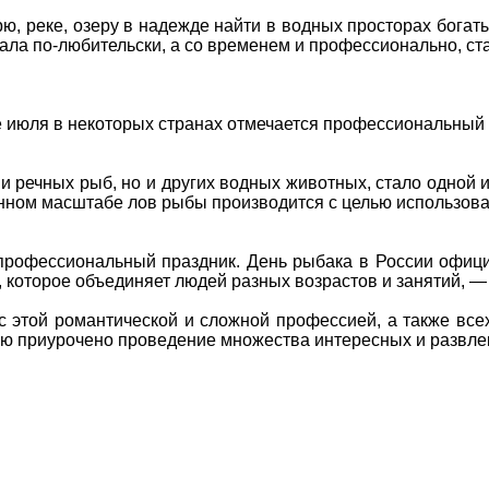
ю, реке, озеру в надежде найти в водных просторах богат
ла по-любительски, а со временем и профессионально, ста
нье июля в некоторых странах отмечается профессиональны
и речных рыб, но и других водных животных, стало одной
нном масштабе лов рыбы производится с целью использоват
 профессиональный праздник. День рыбака в России офици
 которое объединяет людей разных возрастов и занятий, — 
с этой романтической и сложной профессией, а также все
дню приурочено проведение множества интересных и развл