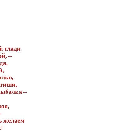
й глади
й, –
дя,
й,
алко,
 тиши,
рыбалка –
яя,
–
ь желаем
!