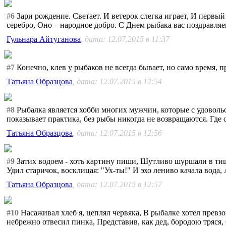
#6
Зари рождение. Светает. И ветерок слегка играет, И первый
серебро, Оно – народное добро. С Днем рыбака вас поздравляе
Гульнара Айтуганова
, дата: 12.07.2015 в 11:37
#7
Конечно, клев у рыбаков не всегда бывает, но само время,
Татьяна Образцова
, дата: 12.07.2015 в 12:54
#8
Рыбалка является хобби многих мужчин, которые с удовольс
показывает практика, без рыбы никогда не возвращаются. Где он
Татьяна Образцова
, дата: 12.07.2015 в 12:56
#9
Затих водоем - хоть картину пиши, Шутливо шуршали в тиши 
Удил старичок, восклицая: "Ух-ты!" И эхо лениво качала вода, 
Татьяна Образцова
, дата: 12.07.2015 в 12:57
#10
Насаживал хлеб я, цеплял червяка, В рыбалке хотел превзо
небрежно отвесил пинка, Представив, как дед, бородою тряся, 