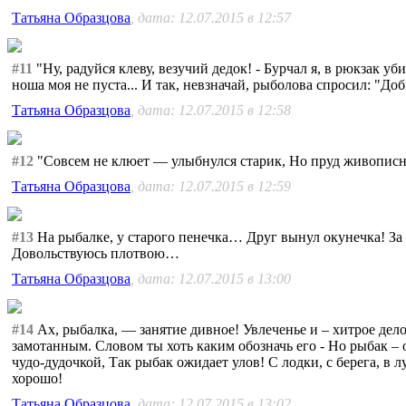
Татьяна Образцова
, дата: 12.07.2015 в 12:57
#11
"Ну, радуйся клеву, везучий дедок! - Бурчал я, в рюкзак у
ноша моя не пуста... И так, невзначай, рыболова спросил: "Д
Татьяна Образцова
, дата: 12.07.2015 в 12:58
#12
"Совсем не клюет — улыбнулся старик, Но пруд живописный
Татьяна Образцова
, дата: 12.07.2015 в 12:59
#13
На рыбалке, у старого пенечка… Друг вынул окунечка! За 
Довольствуюсь плотвою…
Татьяна Образцова
, дата: 12.07.2015 в 13:00
#14
Ах, рыбалка, — занятие дивное! Увлеченье и – хитрое дело
замотанным. Словом ты хоть каким обозначь его - Но рыбак – о
чудо-дудочкой, Так рыбак ожидает улов! С лодки, с берега, в
хорошо!
Татьяна Образцова
, дата: 12.07.2015 в 13:02