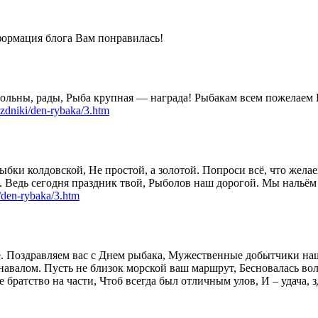
формация блога Вам понравилась!
ольны, рады, Рыба крупная — награда! Рыбакам всем пожелаем П
zdniki/den-rybaka/3.htm
и колдовской, Не простой, а золотой. Попроси всё, что желаеш
едь сегодня праздник твой, Рыболов наш дорогой. Мы нальём теб
/den-rybaka/3.htm
 Поздравляем вас с Днем рыбака, Мужественные добытчики наши
 навалом. Пусть не близок морской ваш маршрут, Бесновалась во
 братство на части, Чтоб всегда был отличным улов, И – удача, з