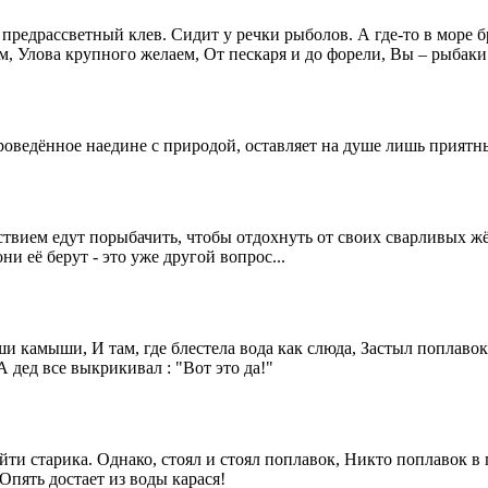
 предрассветный клев. Сидит у речки рыболов. А где-то в море 
м, Улова крупного желаем, От пескаря и до форели, Вы – рыбаки
 проведённое наедине с природой, оставляет на душе лишь прият
твием едут порыбачить, чтобы отдохнуть от своих сварливых жё
и её берут - это уже другой вопрос...
камыши, И там, где блестела вода как слюда, Застыл поплавок —
А дед все выкрикивал : "Вот это да!"
йти старика. Однако, стоял и стоял поплавок, Никто поплавок в
Опять достает из воды карася!