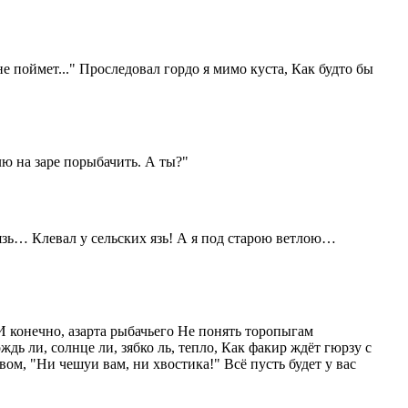
не поймет..." Проследовал гордо я мимо куста, Как будто бы
ю на заре порыбачить. А ты?"
нязь… Клевал у сельских язь! А я под старою ветлою…
И конечно, азарта рыбачьего Не понять торопыгам
дь ли, солнце ли, зябко ль, тепло, Как факир ждёт гюрзу с
ом, "Ни чешуи вам, ни хвостика!" Всё пусть будет у вас