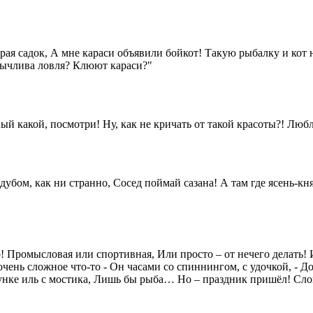
бирая садок, А мне караси объявили бойкот! Такую рыбалку и кот 
обычлива ловля? Клюют караси?"
 какой, посмотри! Ну, как не кричать от такой красоты?! Любл
дубом, как ни странно, Сосед поймай сазана! А там где ясень-к
! Промысловая или спортивная, Или просто – от нечего делать! 
чень сложное что-то - Он часами со спиннингом, с удочкой, - Дож
 лунке иль с мостика, Лишь бы рыба… Но – праздник пришёл! Слов