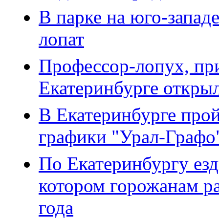
В парке на юго-запад
лопат
Профессор-лопух, при
Екатеринбурге открыл
В Екатеринбурге про
графики "Урал-Графо
По Екатеринбургу езд
котором горожанам р
года