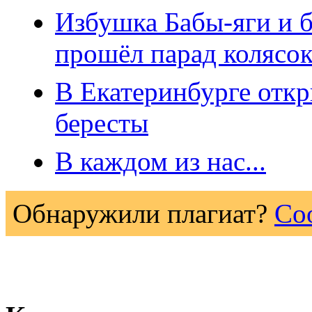
Избушка Бабы-яги и б
прошёл парад колясо
В Екатеринбурге откр
бересты
В каждом из нас...
Обнаружили плагиат?
Со