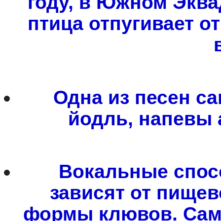
году, в Южном Эква
птица отпугивает о
Одна из песен с
йодль, напевы 
Вокальные спос
зависят от пищево
формы клювов. Сам