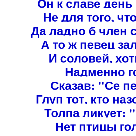
Он к славе день
Не для того, чт
Да ладно б член 
А то ж певец з
И соловей, хо
Надменно г
Сказав: "Се п
Глуп тот, кто на
Толпа ликует: 
Нет птицы го