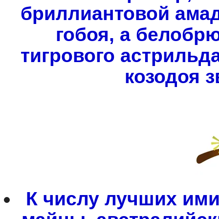
бриллиантовой ама
гобоя, а белобрю
тигрового астрильд
козодоя з
К числу лучших ими