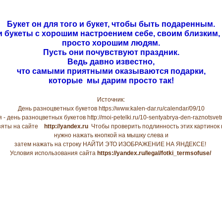
Букет он для того и букет, чтобы быть подаренным.
и букеты с хорошим настроением себе, своим близким
просто хорошим людям.
Пусть они почувствуют праздник.
Ведь давно известно,
что самыми приятными оказываются подарки,
которые мы дарим просто так!
Источник:
День разноцветных букетов https://www.kalen-dar.ru/calendar/09/10
 - день разноцветных букетов http://moi-petelki.ru/10-sentyabrya-den-raznotsvet
взяты на сайте
http://yandex.ru
Чтобы проверить подлинность этих картинок 
нужно нажать кнопкой на мышку слева и
затем нажать на строку НАЙТИ ЭТО ИЗОБРАЖЕНИЕ НА ЯНДЕКСЕ!
Условия использования сайта
https://yandex.ru/legal/fotki_termsofuse/