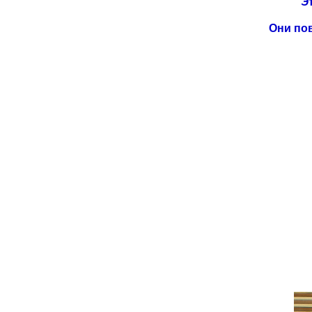
Э
Они пов