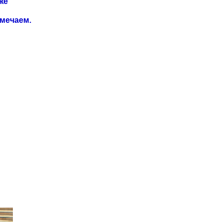
же
амечаем.