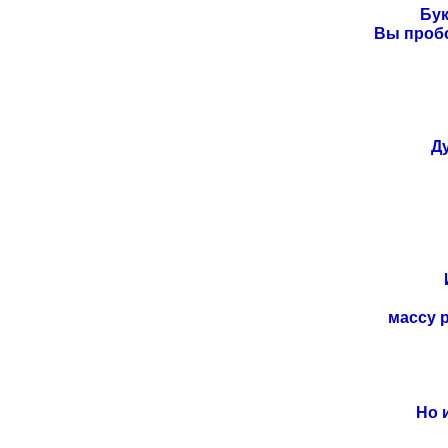
Бук
Вы пробо
Д
массу 
Но 