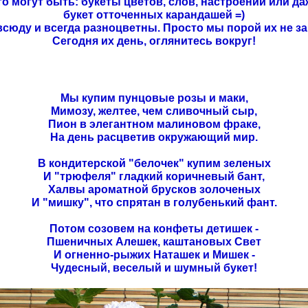
то могут быть: букеты цветов, слов, настроений или да
букет отточенных карандашей =)
сюду и всегда разноцветны. Просто мы порой их не з
Сегодня их день, оглянитесь вокруг!
Мы купим пунцовые розы и маки,
Мимозу, желтее, чем сливочный сыр,
Пион в элегантном малиновом фраке,
На день расцветив окружающий мир.
В кондитерской "белочек" купим зеленых
И "трюфеля" гладкий коричневый бант,
Халвы ароматной брусков золоченых
И "мишку", что спрятан в голубенький фант.
Потом созовем на конфеты детишек -
Пшеничных Алешек, каштановых Свет
И огненно-рыжих Наташек и Мишек -
Чудесный, веселый и шумный букет!