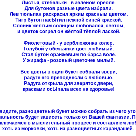
Листья, стебельки - в зелёном ореоле.
Для бутонов разные цвета избрали.
Лев тюльпан раскрасил ярким красным цветом.
Тигр бутон насЫтил нежной синей краской.
Слоник жёлтым солнцем любовался, светом,
и цветок согрел он жёлтой тёплой лаской.
Фиолетовый - у верблюжонка колер.
Голубой у обезьянки цвет любимый.
Стал бутон оранжевым по барса воле.
У жирафа - розовый цветочек милый.
Все цветы в один букет собрали звери,
радуге его преподнесли с любовью.
Радуга открыла для зверяток двери,
красками осЫпала всех на здоровье!
 видите, разноцветный букет можно собрать из чего уго
альность будет зависеть только от Вашей фантазии. 
ключаемся в мыслительный процесс и составляем люб
хоть из морковки, хоть из разноцветных карандашей.