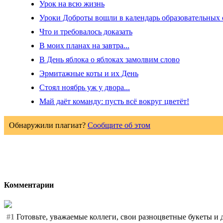
Урок на всю жизнь
Уроки Доброты вошли в календарь образовательных
Что и требовалось доказать
В моих планах на завтра...
В День яблока о яблоках замолвим слово
Эрмитажные коты и их День
Стоял ноябрь уж у двора...
Май даёт команду: пусть всё вокруг цветёт!
Обнаружили плагиат?
Сообщите об этом
Комментарии
#1
Готовьте, уважаемые коллеги, свои разноцветные букеты и 