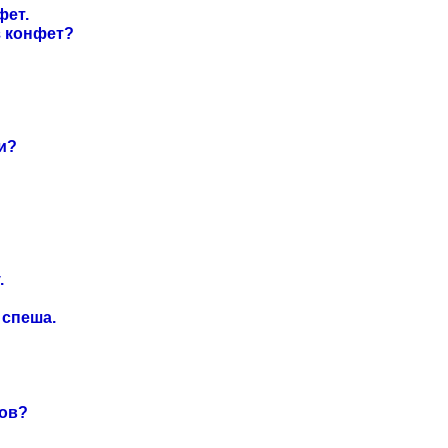
фет.
з конфет?
и?
.
 спеша.
хов?