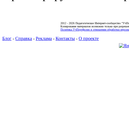
2012 - 2026 Педагогическое Интернет-сообщество "УчП
Копирование материалов возможно только при разреше
Политика УчПортфолио в отношении обработки персона
Блог
-
Справка
-
Реклама
-
Контакты
-
О проекте