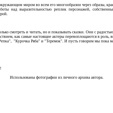
с окружающим миром во всем его многообразии через образы, кра
боты над выразительностью реплик персонажей, собственных
трой.
о смотреть и читать, но и показывать сказки. Они с радостью
ьствием, как самые настоящие актеры перевоплощаются в роль, 
пка", "Курочка Ряба" и "Теремок". И пусть говорим мы пока мал
!
Использованы фотографии из личного архива автора.