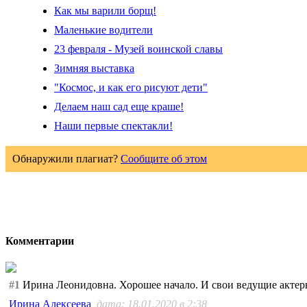
Как мы варили борщ!
Маленькие водители
23 февраля - Музей воинской славы
Зимняя выставка
"Космос, и как его рисуют дети"
Делаем наш сад еще краше!
Наши первые спектакли!
Обнаружили плагиат?
Сообщите об этом
Комментарии
#1
Ирина Леонидовна. Хорошее начало. И свои ведущие актеры
Ирина Алексеева
, дата: 18.01.2020 в 2:38