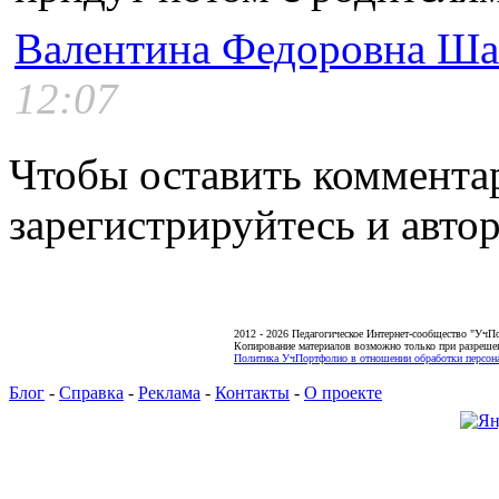
Валентина Федоровна Ша
12:07
Чтобы оставить коммента
зарегистрируйтесь и автор
2012 - 2026 Педагогическое Интернет-сообщество "УчП
Копирование материалов возможно только при разреше
Политика УчПортфолио в отношении обработки персона
Блог
-
Справка
-
Реклама
-
Контакты
-
О проекте