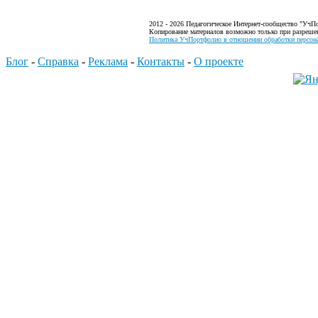
2012 - 2026 Педагогическое Интернет-сообщество "УчП
Копирование материалов возможно только при разреше
Политика УчПортфолио в отношении обработки персона
Блог
-
Справка
-
Реклама
-
Контакты
-
О проекте