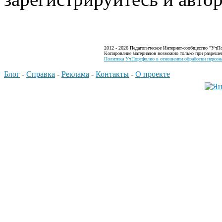
2012 - 2026 Педагогическое Интернет-сообщество "УчП
Копирование материалов возможно только при разреше
Политика УчПортфолио в отношении обработки персона
Блог
-
Справка
-
Реклама
-
Контакты
-
О проекте