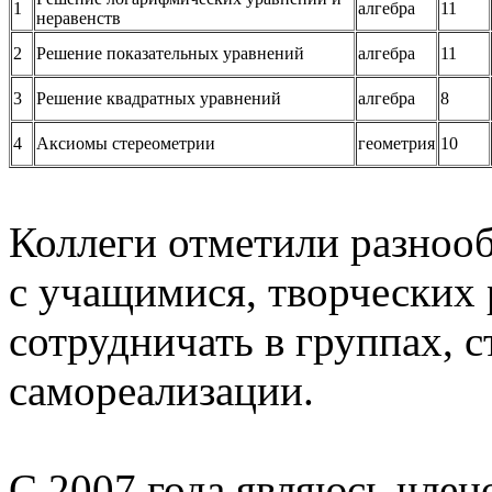
1
алгебра
11
неравенств
2
Решение показательных уравнений
алгебра
11
3
Решение квадратных уравнений
алгебра
8
4
Аксиомы стереометрии
геометрия
10
Коллеги отметили разноо
с учащимися, творческих 
сотрудничать в группах, 
самореализации.
С 2007 года являюсь чле