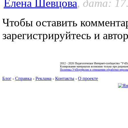
Елена Шевцова
, дата: 17
Чтобы оставить коммента
зарегистрируйтесь и автор
2012 - 2026 Педагогическое Интернет-сообщество "УчП
Копирование материалов возможно только при разреше
Политика УчПортфолио в отношении обработки персона
Блог
-
Справка
-
Реклама
-
Контакты
-
О проекте