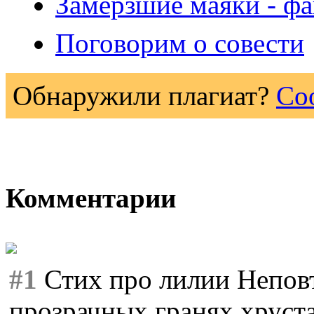
Замёрзшие маяки - фа
Поговорим о совести
Обнаружили плагиат?
Со
Комментарии
#1
Стих про лилии Непов
прозрачных гранях хруст