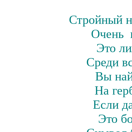
Стройный н
Очень 
Это ли
Среди в
Вы на
На гер
Если д
Это б