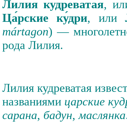
Ли́лия кудрева́тая
, и
Ца́рские ку́дри
, или
mártagon
) —
многолетн
рода
Лилия
.
Лилия кудреватая извес
названиями
царские куд
сарана
,
бадун
,
маслянка