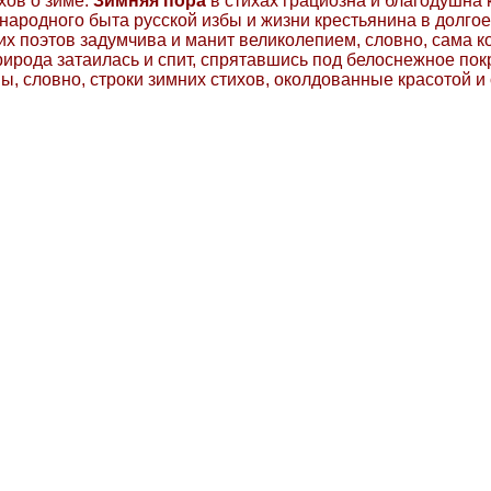
хов о зиме.
Зимняя пора
в стихах грациозна и благодушна 
народного быта русской избы и жизни крестьянина в долгое
х поэтов задумчива и манит великолепием, словно, сама к
рирода затаилась и спит, спрятавшись под белоснежное пок
, словно, строки зимних стихов, околдованные красотой и