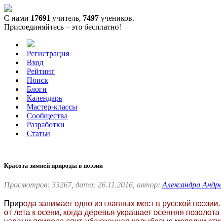
С нами
17691
учитель,
7497
учеников.
Присоединяйтесь – это бесплатно!
Регистрация
Вход
Рейтинг
Поиск
Блоги
Календарь
Мастер-классы
Сообщества
Разработки
Статьи
Красота зимней природы в поэзии
Просмотров: 33267, дата: 26.11.2016, автор:
Александра Андр
Прир
ода занимает одно из главных мест в русской поэзии
от лета к осени, когда деревья украшает осенняя позолот