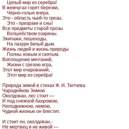
Целый мир из серебра!
В жемчугах горят березки,
Черно-голые вчера.
Это - область чьей-то грезы,
Это - призраки и сны!
Все предметы старой прозы
Волшебством озарены.
Экипажи, пешеходы,
На лазури белый дым.
Жизнь людей и жизнь природы
Полны новым и святым.
Воплощение мечтаний,
Жизни с грезою игра,
Этот мир очарований,
Этот мир из серебра!
Природа зимой в стихах Ф. И. Тютчева
Чародейкою Зимою
Околдован, лес стоит —
И под снежной бахромою,
Неподвижною, немою,
Чудной жизнью он блестит.
И стоит он, околдован,-
Не мертвец и не живой —