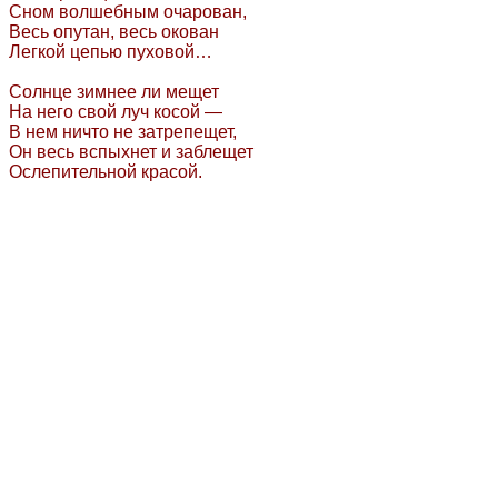
Сном волшебным очарован,
Весь опутан, весь окован
Легкой цепью пуховой…
Солнце зимнее ли мещет
На него свой луч косой —
В нем ничто не затрепещет,
Он весь вспыхнет и заблещет
Ослепительной красой.