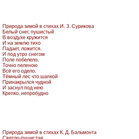
Природа зимой в стихах И. З. Сурикова
Белый снег, пушистый
В воздухе кружится
И на землю тихо
Падает, ложится.
И под утро снегом
Поле побелело,
Точно пеленою
Всё его одело.
Тёмный лес что шапкой
Принакрылся чудной
И заснул под нею
Крепко, непробудно
Природа зимой в стихах К. Д. Бальмонта
Светло-пушистая,