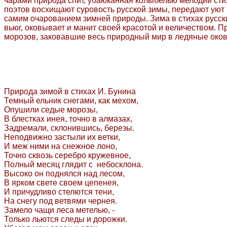
чарами природа спит, убаюканная колыбелью мелодии сти
поэтов восхищают суровость русской зимы, передают уют 
самим очарованием зимней природы. Зима в стихах русски
вьюг, оковывает и манит своей красотой и величеством. П
морозов, заковавшие весь природный мир в ледяные оковы
Природа зимой в стихах И. Бунина
Темный ельник снегами, как мехом,
Опушили седые морозы,
В блестках инея, точно в алмазах,
Задремали, склонившись, березы.
Неподвижно застыли их ветки,
И меж ними на снежное лоно,
Точно сквозь серебро кружевное,
Полный месяц глядит с небосклона.
Высоко он поднялся над лесом,
В ярком свете своем цепенея,
И причудливо стелются тени,
На снегу под ветвями чернея.
Замело чащи леса метелью, -
Только льются следы и дорожки.