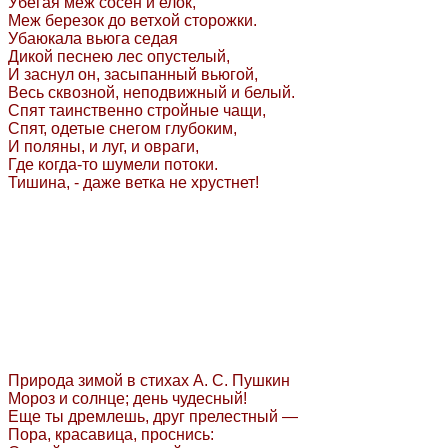
Убегая меж сосен и елок,
Меж березок до ветхой сторожки.
Убаюкала вьюга седая
Дикой песнею лес опустелый,
И заснул он, засыпанный вьюгой,
Весь сквозной, неподвижный и белый.
Спят таинственно стройные чащи,
Спят, одетые снегом глубоким,
И поляны, и луг, и овраги,
Где когда-то шумели потоки.
Тишина, - даже ветка не хрустнет!
Природа зимой в стихах А. С. Пушкин
Мороз и солнце; день чудесный!
Еще ты дремлешь, друг прелестный —
Пора, красавица, проснись: