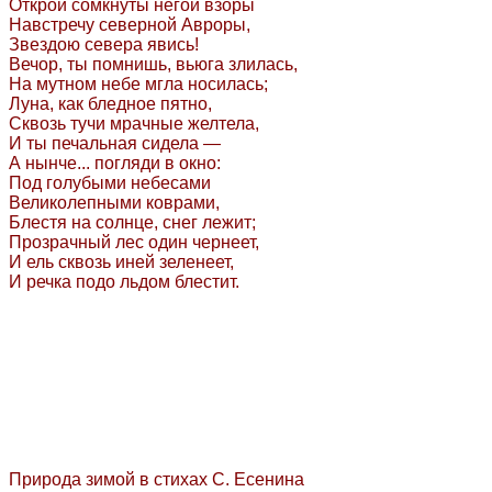
Открой сомкнуты негой взоры
Навстречу северной Авроры,
Звездою севера явись!
Вечор, ты помнишь, вьюга злилась,
На мутном небе мгла носилась;
Луна, как бледное пятно,
Сквозь тучи мрачные желтела,
И ты печальная сидела —
А нынче... погляди в окно:
Под голубыми небесами
Великолепными коврами,
Блестя на солнце, снег лежит;
Прозрачный лес один чернеет,
И ель сквозь иней зеленеет,
И речка подо льдом блестит.
Природа зимой в стихах С. Есенина