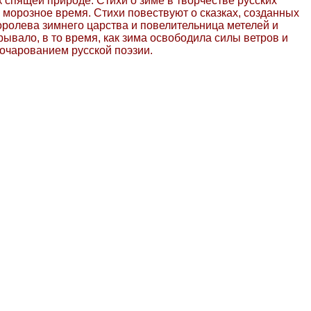
к спящей природе. Стихи о зиме в творчестве русских
 морозное время. Стихи повествуют о сказках, созданных
оролева зимнего царства и повелительница метелей и
рывало, в то время, как зима освободила силы ветров и
 очарованием русской поэзии.