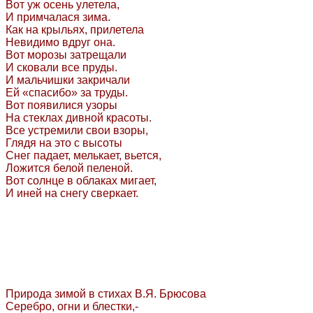
Вот уж осень улетела,
И примчалася зима.
Как на крыльях, прилетела
Невидимо вдруг она.
Вот морозы затрещали
И сковали все пруды.
И мальчишки закричали
Ей «спасибо» за труды.
Вот появилися узоры
На стеклах дивной красоты.
Все устремили свои взоры,
Глядя на это с высоты
Снег падает, мелькает, вьется,
Ложится белой пеленой.
Вот солнце в облаках мигает,
И иней на снегу сверкает.
Природа зимой в стихах В.Я. Брюсова
Серебро, огни и блестки,-