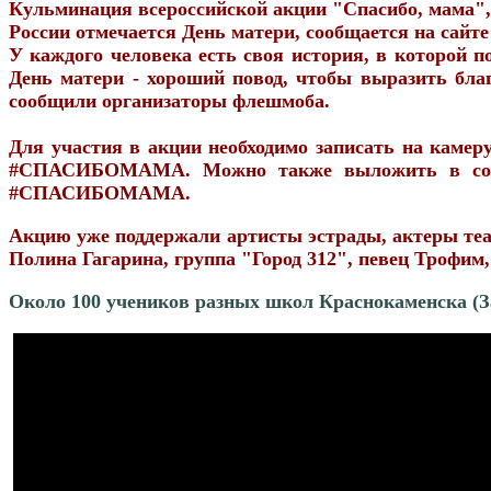
Кульминация всероссийской акции "Спасибо, мама", 
России отмечается День матери, сообщается на сайте
У каждого человека есть своя история, в которой 
День матери - хороший повод, чтобы выразить благ
сообщили организаторы флешмоба.
Для участия в акции необходимо записать на камер
#СПАСИБОМАМА. Можно также выложить в социал
#СПАСИБОМАМА.
Акцию уже поддержали артисты эстрады, актеры теат
Полина Гагарина, группа "Город 312", певец Трофим,
Около 100 учеников разных школ Краснокаменска (З