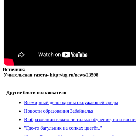
Источник:
Учительская газета- http://ug.ru/news/23598
Другие блоги пользователя
Всемирный день охраны окружающей среды
Новости образования Забайкалья
В образовании важно не только обучение, но и восп
"Где-то багульник на сопках цветёт.."