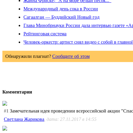
Жанна Фриске- "А на море белый песок..."
Международный день сока в России
Сагаалган — Буддийский Новый год
Глава Минобрнауки России дала интервью газете «
Рейтинговая система
Человек-оркестр: артист снял видео с собой в главно
Обнаружили плагиат?
Сообщите об этом
Комментарии
#1
Замечательная идея проведении всероссийской акции "Спас
Светлана Жарикова
, дата: 27.11.2017 в 14:55