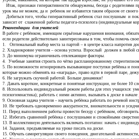
Итак, признаки гиперактивности обнаружены, беседа с родителями пров
урок мы не можем, да и ребенок не избавится таким образом от своего 
Добиться того, чтобы гиперактивный ребенок стал послушным и поклад
зависит от слаженной работы педагога-психолога (индивидуальные кор
Рекомендации для учителей
:
В работе с ребёнком, имеющим серьёзные нарушения внимания, обязат
если родители действительно заинтересованы в том, чтобы помочь свое
1. Оптимальный выбор места за партой – в центре класса напротив до
2. Хладнокровие учителя – основа успеха. Взрослый должен в любой с
3. До минимума ограничивать отвлекающие факторы.
4. Учебные занятия строить по чётко распланированному стереотипном
5. По возможности игнорировать вызывающие поступки ребёнка и поощр
которые можно обменять на «награды», право идти в первой паре, дежур
6. Не загружать скучной работой. Больше динамики!
7. Давать короткие, конкретные и понятные инструкции, не более 10 с
8. Использовать индивидуальный режим работы для этих учащихся: уме
психогимнастика); работать с ними активно, вызывать к доске в начале 
9. Основная задача учителя – научить ребёнка работать по речевой ин
10. Не требовать одновременно аккуратности, внимательности и усидч
11. Перед выполнением работы провести беседу с ребёнком, обговорить
12. Избегать сравнений ребёнка с послушными и спокойными сверстник
13. В коллективную деятельность включать поэтапно: начать с индивид
14. Задания, предъявляемые на уроке писать на доске.
15. Обучать саморегуляции своего поведения, двигательной активност