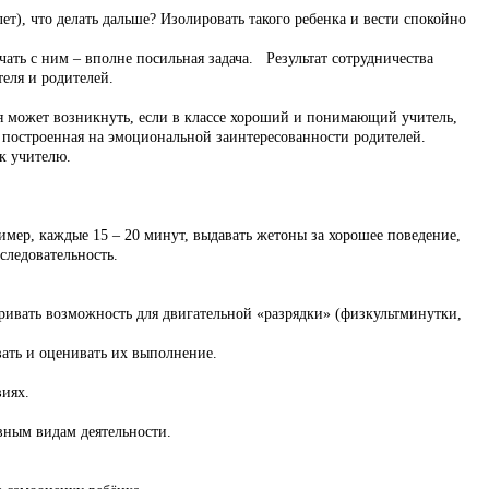
т), что делать дальше? Изолировать такого ребенка и вести спокойно
ть с ним – вполне посильная задача. Результат сотрудничества
еля и родителей.
я может возникнуть, если в классе хороший и понимающий учитель,
, построенная на эмоциональной заинтересованности родителей.
к учителю.
мер, каждые 15 – 20 минут, выдавать жетоны за хорошее поведение,
следовательность.
ривать возможность для двигательной «разрядки» (физкультминутки,
вать и оценивать их выполнение.
виях.
ивным видам деятельности.