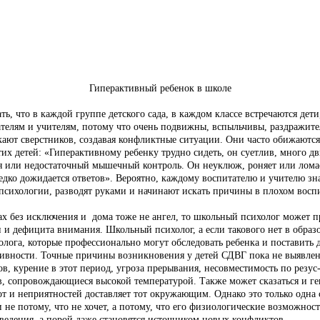
Гиперактивный ребенок в школе
, что в каждой группе детского сада, в каждом классе встречаются дети,
телям и учителям, потому что очень подвижны, вспыльчивы, раздражите
кают сверстников, создавая конфликтные ситуации. Они часто обижаются,
детей: «Гиперактивному ребенку трудно сидеть, он суетлив, много двиг
ия или недостаточный мышечный контроль. Он неуклюж, роняет или лома
редко дожидается ответов». Вероятно, каждому воспитателю и учителю зна
психологии, разводят руками и начинают искать причины в плохом восп
ках без исключения и дома тоже не ангел, то школьный психолог может 
 и дефицита внимания. Школьный психолог, а если такового нет в образ
лога, которые профессионально могут обследовать ребенка и поставить 
вности. Точные причины возникновения у детей СДВГ пока не выявлены
в, курение в этот период, угроза прерывания, несовместимость по резус
ев, сопровождающиеся высокой температурой. Также может сказаться и ге
 и неприятностей доставляет тот окружающим. Однако это только одна ст
 и не потому, что не хочет, а потому, что его физиологические возможно
оведения, а порой даже становятся источником новых конфликтов.