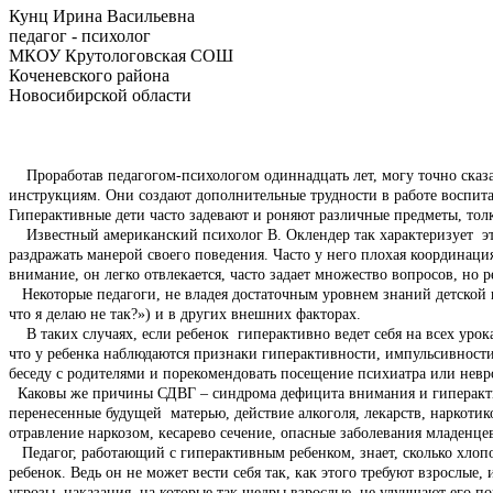
Кунц Ирина Васильевна
педагог - психолог
МКОУ Крутологовская СОШ
Коченевского района
Новосибирской области
Проработав педагогом-психологом одиннадцать лет, могу точно сказать
инструкциям. Они создают дополнительные трудности в работе воспита
Гиперактивные дети часто задевают и роняют различные предметы, тол
Известный американский психолог В. Оклендер так характеризует этих 
раздражать манерой своего поведения. Часто у него плохая координац
внимание, он легко отвлекается, часто задает множество вопросов, но 
Некоторые педагоги, не владея достаточным уровнем знаний детской 
что я делаю не так?») и в других внешних факторах.
В таких случаях, если ребенок гиперактивно ведет себя на всех уро
что у ребенка наблюдаются признаки гиперактивности, импульсивности
беседу с родителями и порекомендовать посещение психиатра или невро
Каковы же причины СДВГ – синдрома дефицита внимания и гиперакти
перенесенные будущей матерью, действие алкоголя, лекарств, наркотико
отравление наркозом, кесарево сечение, опасные заболевания младенц
Педагог, работающий с гиперактивным ребенком, знает, сколько хлопот
ребенок. Ведь он не может вести себя так, как этого требуют взрослые,
угрозы, наказания, на которые так щедры взрослые, не улучшают его п