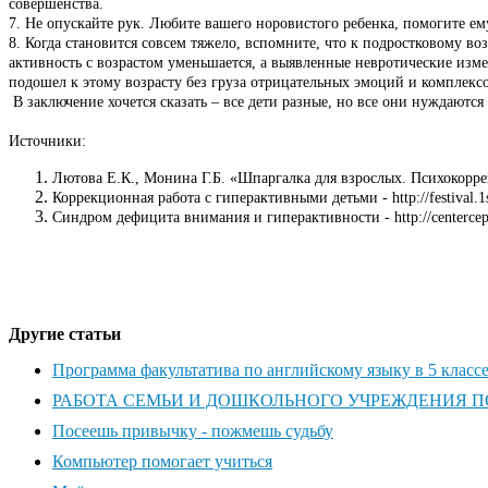
совершенства.
7. Не опускайте рук. Любите вашего норовистого ребенка, помогите е
8. Когда становится совсем тяжело, вспомните, что к подростковому во
активность с возрастом уменьшается, а выявленные невротические изм
подошел к этому возрасту без груза отрицательных эмоций и комплексо
В заключение хочется сказать – все дети разные, но все они нуждаются
Источники:
Лютова Е.К., Монина Г.Б. «Шпаргалка для взрослых. Психокорр
Коррекционная работа с гиперактивными детьми - http://festival.1s
Синдром дефицита внимания и гиперактивности - http://centercep.ru/
Другие статьи
Программа факультатива по английскому языку в 5 классе
РАБОТА СЕМЬИ И ДОШКОЛЬНОГО УЧРЕЖДЕНИЯ 
Посеешь привычку - пожмешь судьбу
Компьютер помогает учиться