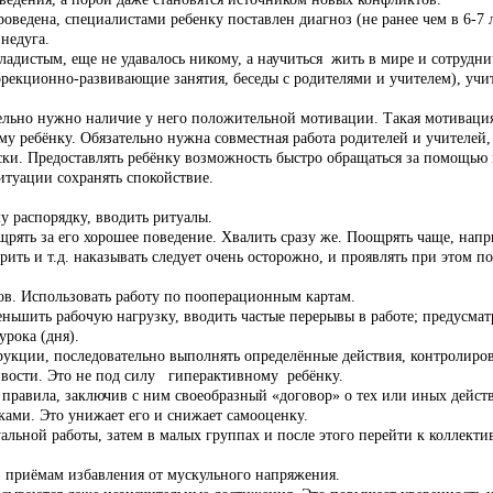
едена, специалистами ребенку поставлен диагноз (не ранее чем в 6-7 ле
недуга.
истым, еще не удавалось никому, а научиться жить в мире и сотруднича
рекционно-развивающие занятия, беседы с родителями и учителем), учит
ельно нужно наличие у него положительной мотивации. Такая мотиваци
му ребёнку. Обязательно нужна совместная работа родителей и учителей
ски. Предоставлять ребёнку возможность быстро обращаться за помощью 
итуации сохранять спокойствие.
у распорядку, вводить ритуалы.
ять за его хорошее поведение. Хвалить сразу же. Поощрять чаще, напри
ить и т.д. наказывать следует очень осторожно, и проявлять при этом по
лов. Использовать работу по пооперационным картам.
ньшить рабочую нагрузку, вводить частые перерывы в работе; предусмат
урока (дня).
струкции, последовательно выполнять определённые действия, контролиро
ивости. Это не под силу гиперактивному ребёнку.
 правила, заключив с ним своеобразный «договор» о тех или иных дейст
ами. Это унижает его и снижает самооценку.
уальной работы, затем в малых группах и после этого перейти к коллект
и, приёмам избавления от мускульного напряжения.