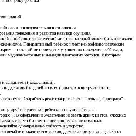
и самооценку ребёнка.
стям знаний.
окойного и последовательного отношения.
рования поведения и развития навыков обучения.
цинский и нейропсихологический диагноз, который может быть поставлен
беждениями. Гиперактивный ребёнок имеет нейрофизиологические
окриков, нотаций не приведут к улучшению поведения ребёнка, а,
тании медикаментозных и немедикаментозных методов, к которым
ю и санкциями (наказаниями).
о поддерживайте детей во всех попытках конструктивного,
.
т в семье. Старайтесь реже говорить “нет”, “нельзя”, “прекрати” –
анипулируйте чувствами ребенка и не унижайте его.
риторию”). В оформлении желательно избегать ярких цветов, сложных
елать так, чтобы ничто постороннее его не отвлекало.
роявляйте одновременно гибкость и упорство.
отмечайте и хвалите его усилия, даже если результаты далеки от