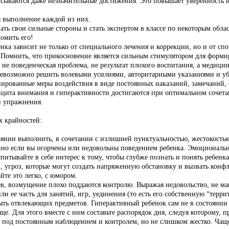
писываются даже незначительные достижения. Это повышает уверенность 
я выполнение каждой из них.
ать свои сильные стороны и стать экспертом в классе по некоторым обла
ломить его!
ка зависит не только от специального лечения и коррекции, но и от сп
. Помнить, что прикосновение является сильным стимулятором для форми
то не поведенческая проблема, не результат плохого воспитания, а меди
 невозможно решить волевыми усилиями, авторитарными указаниями и у
ированные меры воздействия в виде постоянных наказаний, замечаний, 
фицита внимания и гиперактивности достигаются при оптимальном соче
и упражнения.
х крайностей:
тоянии выполнить, в сочетании с излишней пунктуальностью, жестокость
нно если вы огорчены или недовольны поведением ребенка. Эмоциональн
тывайте в себе интерес к тому, чтобы глубже познать и понять ребенка
 угроз, которые могут создать напряженную обстановку и вызвать конфлик
йте это легко, с юмором.
нев, возмущение плохо поддаются контролю. Выражая недовольство, не м
или ее часть для занятий, игр, уединения (то есть его собственную “тер
ь отвлекающих предметов. Гиперактивный ребенок сам не в состоянии сд
е. Для этого вместе с ним составьте распорядок дня, следуя которому, п
е под постоянным наблюдением и контролем, но не слишком жестко. Чаще 