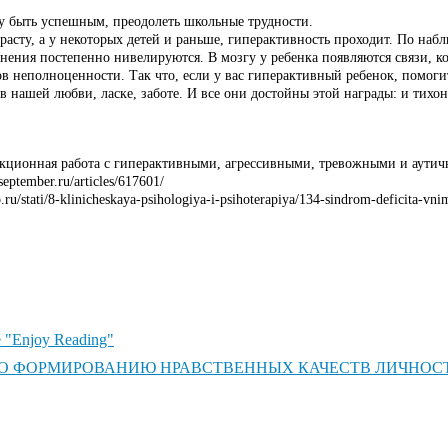
му быть успешным, преодолеть школьные трудности.
зрасту, а у некоторых детей и раньше, гиперактивность проходит. По на
енения постепенно нивелируются. В мозгу у ребенка появляются связи, 
в неполноценности. Так что, если у вас гиперактивный ребенок, помогит
 в нашей любви, ласке, заботе. И все они достойны этой награды: и тихо
екционная работа с гиперактивными, агрессивными, тревожными и аутич
eptember.ru/articles/617601/
stati/8-klinicheskaya-psihologiya-i-psihoterapiya/134-sindrom-deficita-vnim
 "Enjoy Reading"
ПО ФОРМИРОВАНИЮ НРАВСТВЕННЫХ КАЧЕСТВ ЛИЧНОС