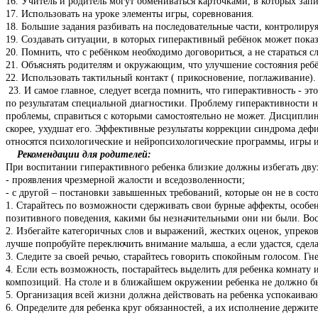
16. Учитель и родитель могут обмениваться карточками, в которых за
17. Использовать на уроке элементы игры, соревнования.
18. Большие задания разбивать на последовательные части, контролиру
19. Создавать ситуации, в которых гиперактивный ребёнок может показ
20. Помнить, что с ребёнком необходимо договориться, а не стараться с
21. Объяснять родителям и окружающим, что улучшение состояния ребён
22. Использовать тактильный контакт ( прикосновение, поглаживание)
23. И самое главное, следует всегда помнить, что гиперактивность - э
по результатам специальной диагностики. Проблему гиперактивности
проблемы, справиться с которыми самостоятельно не может. Дисциплин
скорее, ухудшат его. Эффективные результаты коррекции синдрома де
относятся психологические и нейропсихологические программы, игры 
Рекомендации для родителей:
При воспитании гиперактивного ребенка близкие должны избегать дву
- проявления чрезмерной жалости и вседозволенности;
- с другой – постановки завышенных требований, которые он не в сос
1. Старайтесь по возможности сдерживать свои бурные аффекты, особе
позитивного поведения, какими бы незначительными они ни были. Воспи
2. Избегайте категоричных слов и выражений, жестких оценок, упреков,
лучше попробуйте переключить внимание малыша, а если удастся, сдела
3. Следите за своей речью, старайтесь говорить спокойным голосом. Г
4. Если есть возможность, постарайтесь выделить для ребенка комнату 
композиций. На столе и в ближайшем окружении ребенка не должно быт
5. Организация всей жизни должна действовать на ребенка успокаивающ
6. Определите для ребенка круг обязанностей, а их исполнение держит