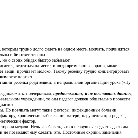
 которым трудно долго сидеть на одном месте, молчать, подчиняться
льны и безответственны.
 но о своих обидах быстро забывают.
ается, вертиться на месте, иногда чрезмерно говорлив, может
ет вещи, проливает молоко. Такому ребенку трудно концентрировать
ком этот портрет.
итании ребенка родителями, в неправильной организации урока («Ну
предположить, подчеркиваю,
предположить, а не поставить диагноз
,
овательном учреждении, то сам педагог должен обязательно провести
диагноз.
. Но повлиять могут такие факторы: инфекционные болезни
-фактору, хронические заболевания матери, нарушения при родах, ,
нетический фактор.
орона медали. Нельзя забывать, что в первую очередь страдает сам
сти не позволяют ему сделать это. Постоянные окрики, замечания,