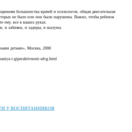
блюдениям большинства врачей и психологов, общая двигательная
которых не было или они были нарушены. Важно, чтобы ребенок
е ему, все в ваших руках.
ни, и забияки, и задиры, и шалуны.
ными детьми», Москва, 2000
aniya-i-giperaktivnosti-sdvg.html
ТИ У ВОСПИТАННИКОВ