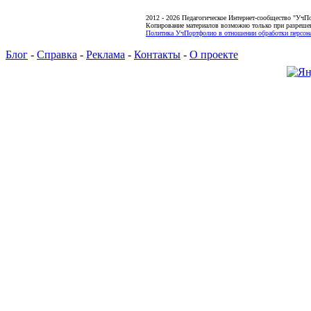
2012 - 2026 Педагогическое Интернет-сообщество "УчП
Копирование материалов возможно только при разреше
Политика УчПортфолио в отношении обработки персона
Блог
-
Справка
-
Реклама
-
Контакты
-
О проекте