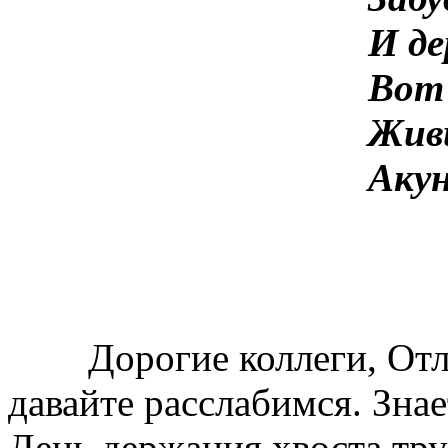
И де
Вот 
Жив
Аку
Дорогие коллеги, Отлож
давайте расслабимся. Знае
День держания хвоста тру