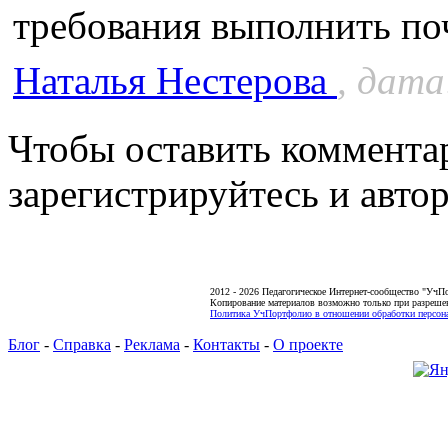
требования выполнить по
Наталья Нестерова
, дата
Чтобы оставить коммента
зарегистрируйтесь и автор
2012 - 2026 Педагогическое Интернет-сообщество "УчП
Копирование материалов возможно только при разреше
Политика УчПортфолио в отношении обработки персона
Блог
-
Справка
-
Реклама
-
Контакты
-
О проекте