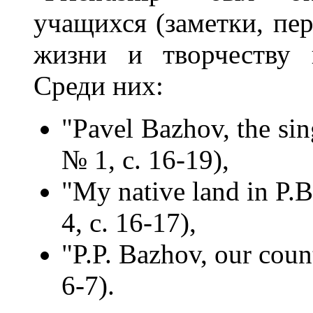
учащихся (заметки, пе
жизни и творчеству 
Среди них:
"Pavel Bazhov, the sin
№ 1, с. 16-19),
"My native land in P.B
4, с. 16-17),
"P.P. Bazhov, our coun
6-7).