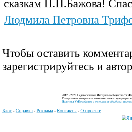
сказкам П.П.Бажова! Спас
Людмила Петровна Триф
Чтобы оставить коммента
зарегистрируйтесь и автор
2012 - 2026 Педагогическое Интернет-сообщество "УчП
Копирование материалов возможно только при разреше
Политика УчПортфолио в отношении обработки персона
Блог
-
Справка
-
Реклама
-
Контакты
-
О проекте